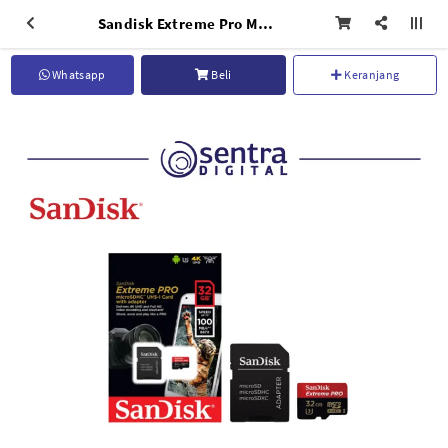
Sandisk Extreme Pro Micro 32GB UHS-I 4K 100MB/s (667X) with Adapter
Whatsapp
Beli
Keranjang