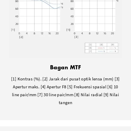
Bagan MTF
[1] Kontras (%). [2] Jarak dari pusat optik lensa (mm) [3]
Apertur maks. [4] Apertur F8 [5] Frekuensi spasial [6] 10
line pair/mm [7] 30 line pair/mm [8] Nilai radial [9] Nilai
tangen