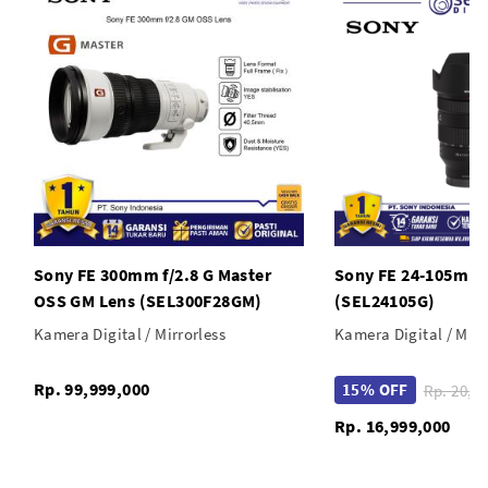
Sony FE 300mm f/2.8 G Master
Sony FE 24-105mm 
OSS GM Lens (SEL300F28GM)
(SEL24105G)
Kamera Digital / Mirrorless
Kamera Digital / Mirr
Rp. 99,999,000
15% OFF
Rp. 20
Rp. 16,999,000