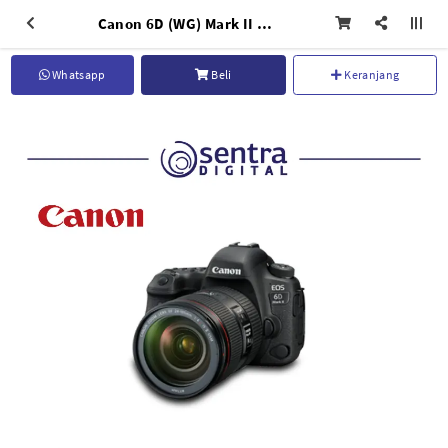
Canon 6D (WG) Mark II EOS with EF 24-105mm F/4L IS II USM
Whatsapp
Beli
Keranjang