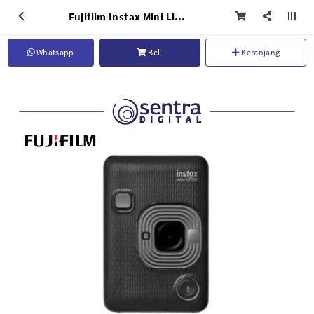
Fujifilm Instax Mini LiPlay Dark Grey
Whatsapp
Beli
Keranjang