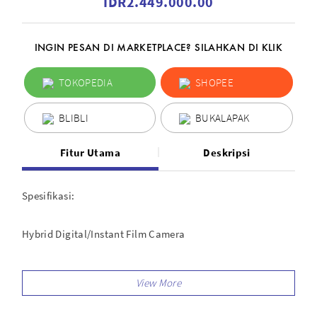
IDR2.449.000.00
INGIN PESAN DI MARKETPLACE? SILAHKAN DI KLIK
TOKOPEDIA
SHOPEE
BLIBLI
BUKALAPAK
Fitur Utama
Deskripsi
Spesifikasi:
Hybrid Digital/Instant Film Camera
Accepts INSTAX Mini Instant Film
Produces Credit Card-Sized Prints