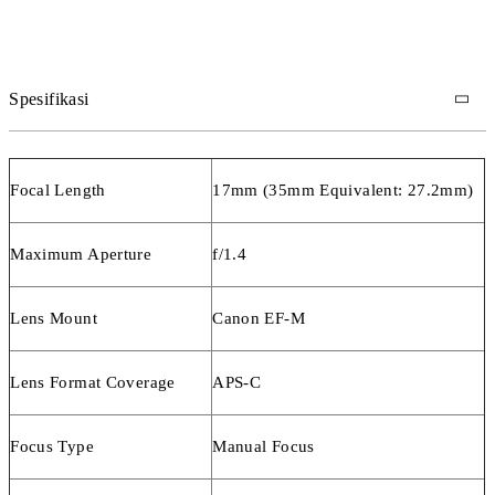
warna yang realistis di seluruh area gambar.
1pcs - TTArtisan 17mm F1.4 For Canon EOS M-Mount
1pcs - Tutup Lensa
Spesifikasi
1pcs - Tutup Mount Lensa
Focal Length
17mm (35mm Equivalent: 27.2mm)
1pcs - Buku Panduan
Maximum Aperture
f/1.4
1pcs - Kartu Garansi
Lens Mount
Canon EF-M
Lens Format Coverage
APS-C
Focus Type
Manual Focus