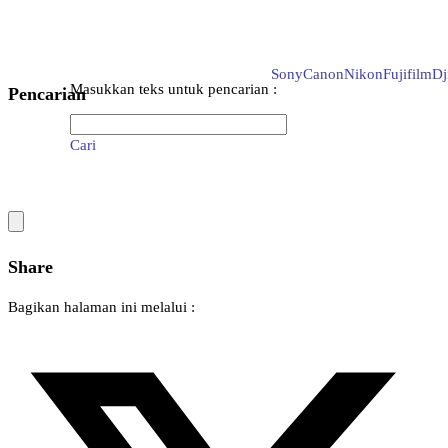
Sony
Canon
Nikon
Fujifilm
Dj
Masukkan teks untuk pencarian :
Pencarian
Cari
Share
Bagikan halaman ini melalui :