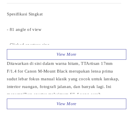
Spesifikasi Singkat
- 81 angle of view
- Clicked aperture ring
- 10-blade diaphragm
Ditawarkan di sini dalam warna hitam, TTArtisan 17mm
F/1.4 for Canon M-Mount Black merupakan lensa prima
- 9 elements in 8 groups including one ED element
sudut lebar fokus manual klasik yang cocok untuk lanskap,
interior ruangan, fotografi jalanan, dan banyak lagi. Ini
- Bright f/1.4 maximum aperture
menampilkan apertur maksimum f/1.4 yang cerah,
memungkinkannya digunakan dalam situasi cahaya redup
- Full-metal body only weighs 248g
dan memberikan kontrol kreatif yang lebih baik pada depth-
of-field. Kombinasi dari sembilan elemen multicoated dan
Isi Dalam Box :
satu elemen aspherical memberikan ketajaman dan transmisi