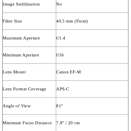
Image Stabilization
No
Filter Size
40.5 mm (Front)
Maximum Aperture
f/1.4
Minimum Aperture
f/16
Lens Mount
Canon EF-M
Lens Format Coverage
APS-C
Angle of View
81°
Minimum Focus Distance
7.9" / 20 cm