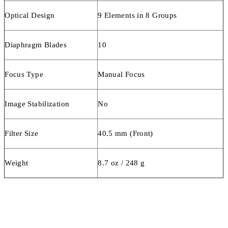
Optical Design
9 Elements in 8 Groups
Diaphragm Blades
10
Focus Type
Manual Focus
Image Stabilization
No
Filter Size
40.5 mm (Front)
Weight
8.7 oz / 248 g