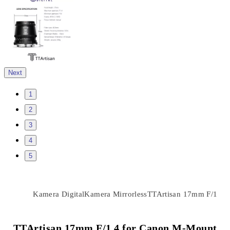
Next
1
2
3
4
5
Kamera Digital
Kamera Mirrorless
TTArtisan 17mm F/1.4 
TTArtisan 17mm F/1.4 for Canon M-Mount