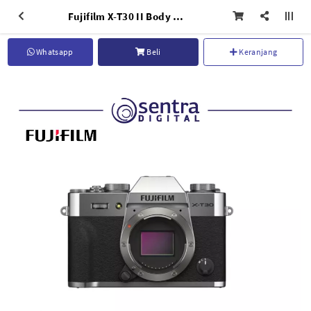
Fujifilm X-T30 II Body Only Silver with MIC-ST1 Microphone Shotgun
Whatsapp
Beli
Keranjang