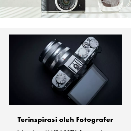
1x NP-W126S Battery Pack
1x Body Cap
1x USB Cable
1x Shoulder Strap
1x Manual Book
1x Kartu Garansi Resmi Fujifilm Indonesia
Fujifilm Microphone Shotgun
1x Stereo Microphone MIC-ST1
Terinspirasi oleh Fotografer
1x Wind Screen