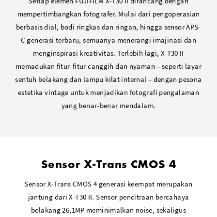
Setiap elemen FUJIFILM X-T30 II dirancang dengan
mempertimbangkan fotografer. Mulai dari pengoperasian
1x Female stereo Micro(2.5mm) to Male Stereo
berbasis dial, bodi ringkas dan ringan, hingga sensor APS-
Mini(3.5mm) plug
C generasi terbaru, semuanya menerangi imajinasi dan
menginspirasi kreativitas. Terlebih lagi, X-T30 II
1x Female stereo Micro(2.5mm) to Multi-connector cable
memadukan fitur-fitur canggih dan nyaman – seperti layar
sentuh belakang dan lampu kilat internal – dengan pesona
estetika vintage untuk menjadikan fotografi pengalaman
yang benar-benar mendalam.
Sensor X-Trans CMOS 4
Sensor X-Trans CMOS 4 generasi keempat merupakan
jantung dari X-T30 II. Sensor pencitraan bercahaya
belakang 26,1MP meminimalkan noise, sekaligus