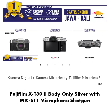
Kamera Digital
Kamera Mirrorless
Fujifilm Mirrorless
Fujif
ne Sho
Fujifilm X-T30 II Body Only Silver with
MIC-ST1 Microphone Shotgun