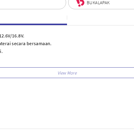
BUKALAPAK
12.6V/16.8V.
aterai secara bersamaan.
i.
cocok untuk sebagian besar baterai kamera/kamera perekam.
 41mm
 daya)