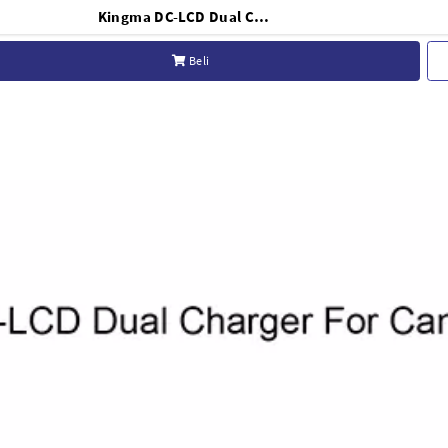
Kingma DC-LCD Dual Charger For Canon LP-E19 LP-E4N (DC LCD-LPE19)
Beli