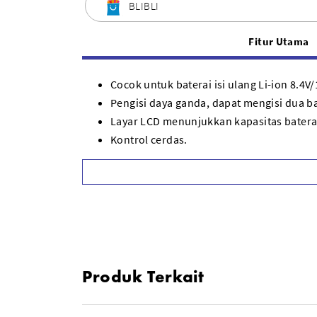
BLIBLI
Fitur Utama
Cocok untuk baterai isi ulang Li-ion 8.4V/
Pengisi daya ganda, dapat mengisi dua b
Layar LCD menunjukkan kapasitas batera
Kontrol cerdas.
Pelat pengisi daya yang dapat dilepas, 
Dimensi (P x L x T): sekitar 125 x 111.4 x
Berat: sekitar 310g (tidak termasuk kabel
Produk Terkait