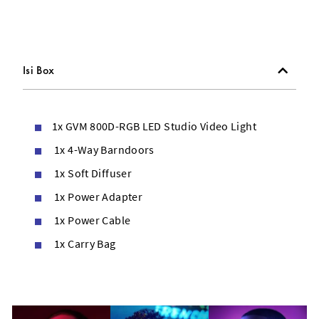
-360° rotating U-bracket
Isi Box
1x GVM 800D-RGB LED Studio Video Light
1x 4-Way Barndoors
1x Soft Diffuser
1x Power Adapter
1x Power Cable
1x Carry Bag