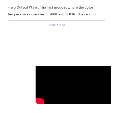
-Two Output Ways: The first mode is where the color
temperature is between 3200K and 5600K. The second
mode which allows you to adjust the hue output and color
saturation of red, green and blue from 0% to 100%
-RGB 800D support Master and Slave control mode
-It Consists of 168 LED Beads and 84 RGB Beads
-Has a life more than 100000 hours
-AC/ DC Power Options: LED panel light can use two modes
to power, you can use AC adapter and Sony F750/970
battery (not included) to supply power outdoor or indoor.
-Stability system