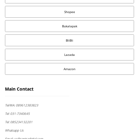
Shopee
Bukalapak
BliBli
Lazada
Amazon
Main Contact
Tel/WA:
089612383823
Tel:
031-7340645
Tel:
085234132201
Whatsapp Us
Email:
cs@sentradigital.com