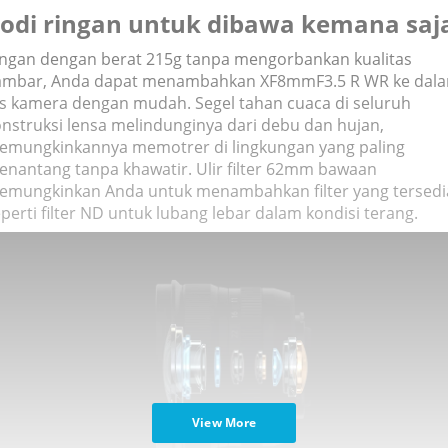
odi ringan untuk dibawa kemana saj
ingan dengan berat 215g tanpa mengorbankan kualitas
ambar, Anda dapat menambahkan XF8mmF3.5 R WR ke dal
as kamera dengan mudah. Segel tahan cuaca di seluruh
nstruksi lensa melindunginya dari debu dan hujan,
emungkinkannya memotrer di lingkungan yang paling
enantang tanpa khawatir. Ulir filter 62mm bawaan
emungkinkan Anda untuk menambahkan filter yang tersedi
perti filter ND untuk lubang lebar dalam kondisi terang.
View More