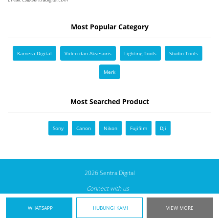
Most Popular Category
Kamera Digital
Video dan Aksesoris
Lighting Tools
Studio Tools
Merk
Most Searched Product
Sony
Canon
Nikon
Fujifilm
Dji
2026 Sentra Digital
Connect with us
WHATSAPP
HUBUNGI KAMI
VIEW MORE