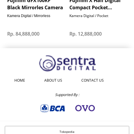
Fujifilm GFX100RF
Fujifilm X Half Digital
F
Black Mirrorles Camera
Compact Pocket
Camera - Charcoal
C
Kamera Digital / Pocket
K
Kamera Digital / Mirrorless
Silver
Rp. 84,888,000
Rp. 12,888,000
R
HOME
ABOUT US
CONTACT US
Supported By :
Tokopedia