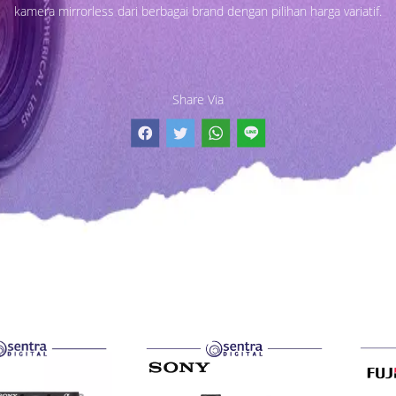
kamera mirrorless dari berbagai brand dengan pilihan harga variatif.
Share Via