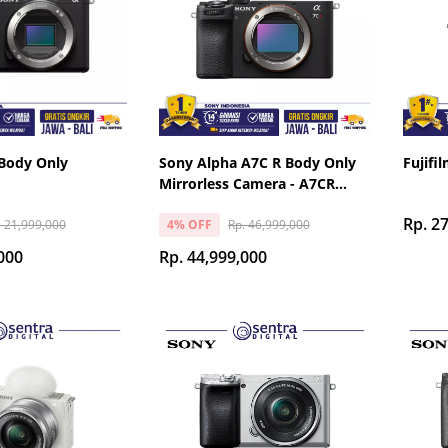
Body Only
Sony Alpha A7C R Body Only
Fujifi
Mirrorless Camera - A7CR
Black
Rp. 2
. 21,999,000
Rp. 46,999,000
4% OFF
000
Rp. 44,999,000