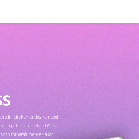
SS
era ini direkomendasikan bagi
sain simpel dibandingkan DSLR
kapan fotografi menyediakan