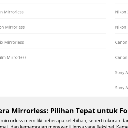
n Mirrorless
Nikon 
n Mirrorless
Nikon
x Mirrorless
Canon
ilm Mirrorless
Canon
Sony 
Sony A7
ra Mirrorless: Pilihan Tepat untuk F
mirrorless memiliki beberapa kelebihan, seperti ukuran dan
emat, dan kemampuan mengganti lensa yang fleksibel. Kamer