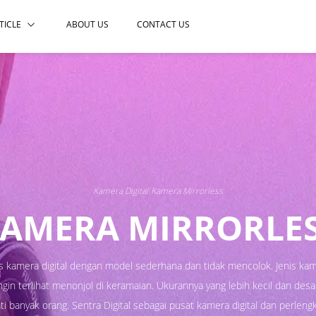
TICLE
ABOUT US
CONTACT US
Kamera Digital
Kamera Mirrorless
AMERA MIRRORLE
is kamera digital dengan model sederhana dan tidak mencolok. Jenis kam
 ingin terlihat menonjol di keramaian. Ukurannya yang lebih kecil dan de
i banyak orang. Sentra Digital sebagai pusat kamera digital dan perleng