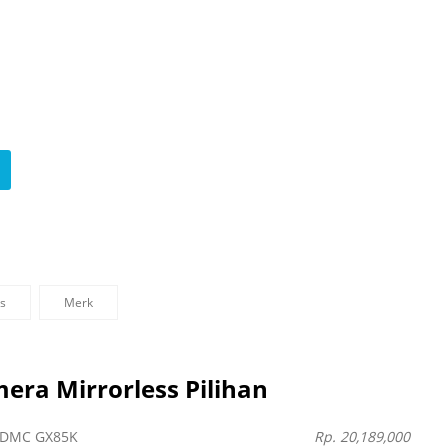
ls
Merk
era Mirrorless Pilihan
 DMC GX85K
Rp. 20,189,000