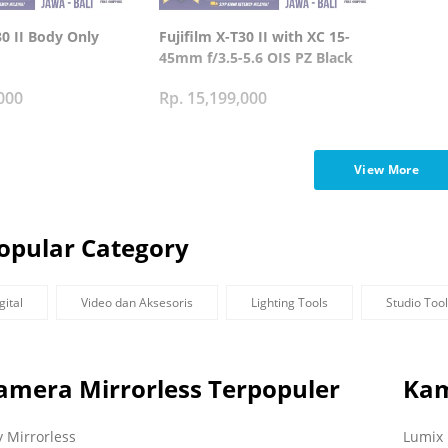
30 II Body Only
Fujifilm X-T30 II with XC 15-
45mm f/3.5-5.6 OIS PZ Black
000
Rp. 15,199,000
View More
opular Category
ital
Video dan Aksesoris
Lighting Tools
Studio Too
Kamera Mirrorless Terpopuler
Kam
 Mirrorless
Lumix