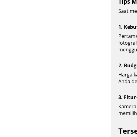
Tips M
Saat me
1. Kebu
Pertama
fotograf
menggun
2. Budg
Harga k
Anda d
3. Fitu
Kamera m
memilih 
Terse