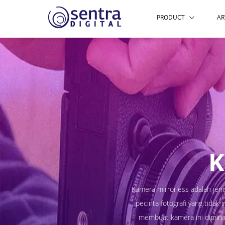
PRODUCT
AR
K
Kamera mirrorless adalah jen
pecinta fotografi yang tidak
membuat kamera ini diminat