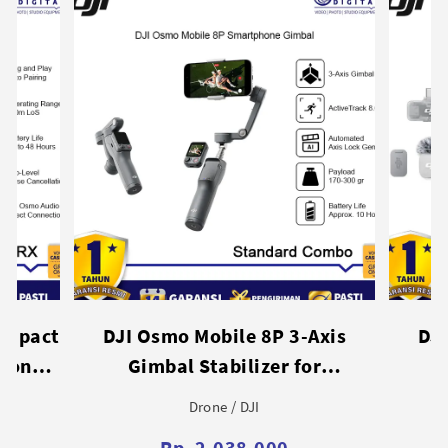
Axis
DJI Osmo Mobile 8P 3-Axis
DJI Mi
r
Gimbal Stabilizer for
2.4 
Combo
Smartphone - Creator Combo
Drone / DJI
Rp. 3,119,000