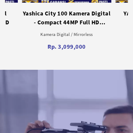
igital
YASHICA City 200 Compact
SMALL
HD
Digital Camera
Ch
ocus
Kamera Digital / Mirrorless
Rp. 3,899,000