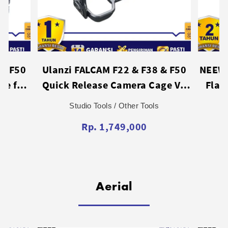
 & F50
NEEWER FL10 10W LED Portable
SMAL
age V2
Flashlight Lightweight Photo
Nik
823A
Video Lighting Tool (X01)
Studio Tools / Other Tools
Rp. 929,000
Aerial