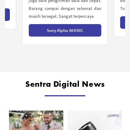
epat.
bonus dikasih. Packing super aman.
Terus
t dan
Top lah
G
ya
Sony Alpha A6400
Sentra Digital News