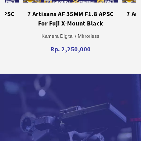
 APSC
7 Artisans AF 50MM F1.8 APSC
7 Ar
ck
For Sony - Black
F
s
Kamera Digital / Mirrorless
Rp. 2,250,000