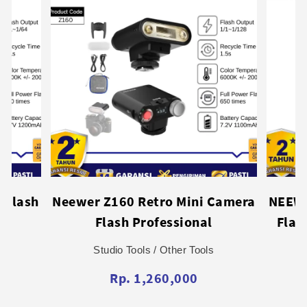
Camera
NEEWER FL10 10W LED Portable
Neewe
Flashlight Lightweight Photo
Re
Video Lighting Tool (X01)
Studio Tools / Other Tools
Rp. 929,000