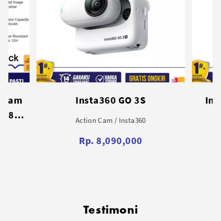
Insta360 X4 Action Cam 8K
Inst
Action Cam / Insta360
Rp. 7,800,000
Testimoni