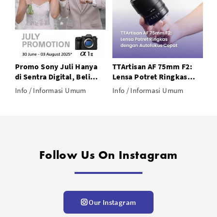
a
TTArtisan AF 75mm F2:
Kelebihan Saramonic
Lensa Potret Ringkas
Blink 500 T4: Mikrofon
dengan Autofokus Cepat
Wireless Andal untuk
Info / Informasi Umum
Info / Informasi Umum
Konten Berkualitas
Follow Us On Instagram
Our Instagram