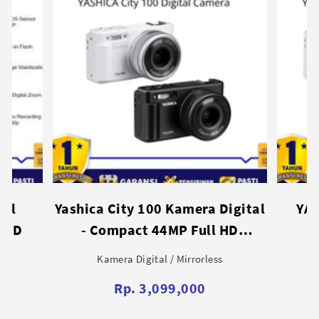
igital
YASHICA City 200 Compact
TTA
HD
Digital Camera
APS
ocus
Kamera Digital / Mirrorless
Rp. 3,899,000