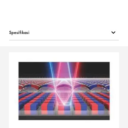
3";; 1.04m-Dot Vari-Angle Touchscreen LCD
Dual Pixel CMOS AF, 4779 AF Points
Spesifikasi
ISO 100-40000, Up to 5 fps Shooting