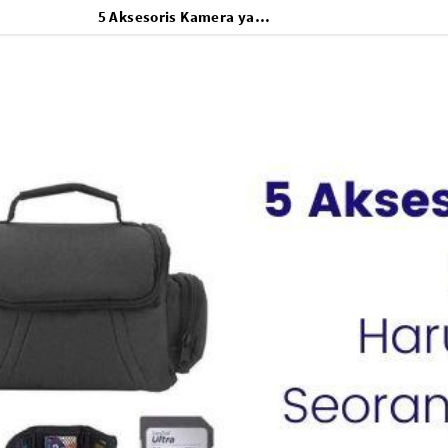
5 Aksesoris Kamera yang Harus Dimiliki Seorang Fotografer