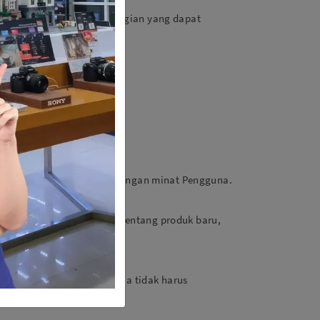
rtanggung jawab atas kerugian yang dapat
roduk dan pelayanan.
us Sentra Digital sesuai dengan minat Pengguna.
tang riset pasar, promosi tentang produk baru,
telepon, fax.
 lainnya, meskipun Pengguna tidak harus