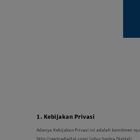
Paket Stu
Paket Con
Paket Lam
Earphone
Kabel USB
Other Too
XIAOMI 
Jam Tang
TV Stick X
1. Kebijakan Privasi
Security 
Xiaomi Ch
Adanya Kebijakan Privasi ini adalah komitmen nya
http://sentradigital.com/ (situs Sentra Digital).