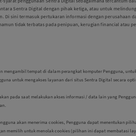
syarat penggunaan Sentra Digital sebagaimana tercantum dal
 antara Sentra Digital dengan pihak ketiga, atau untuk melindun
lain. Di sini termasuk pertukaran informasi dengan perusahaan d
namun tidak terbatas pada penipuan, kerugian financial atau p
akan mengambil tempat di dalam perangkat komputer Pengguna, untu
na untuk mengakses layanan dari situs Sentra Digital secara opti
akan pada saat melakukan akses informasi / data lain yang Penggun
an.
ngguna akan menerima cookies, Pengguna dapat menentukan piliha
gan memilih untuk menolak cookies (pilihan ini dapat membatasi la