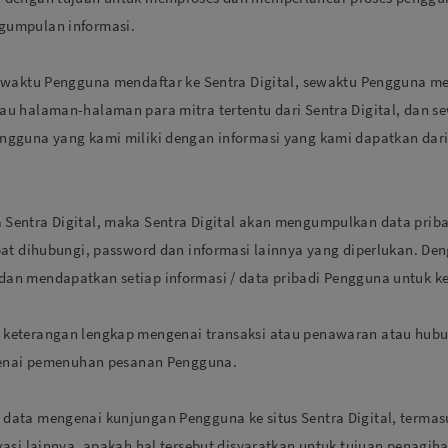
gumpulan informasi.
ewaktu Pengguna mendaftar ke Sentra Digital, sewaktu Pengguna m
u halaman-halaman para mitra tertentu dari Sentra Digital, dan s
ngguna yang kami miliki dengan informasi yang kami dapatkan dar
Sentra Digital, maka Sentra Digital akan mengumpulkan data priba
at dihubungi, password dan informasi lainnya yang diperlukan. Den
an mendapatkan setiap informasi / data pribadi Pengguna untuk k
keterangan lengkap mengenai transaksi atau penawaran atau hubu
ngenai pemenuhan pesanan Pengguna.
ata mengenai kunjungan Pengguna ke situs Sentra Digital, termasuk
asi lainnya, apakah hal tersebut disyaratkan untuk tujuan penagih