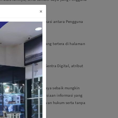
×
sebut dan isi dari komunikasi antara Pengguna
pakan informasi umum yang tertera di halaman
at IP, informasi cookie Sentra Digital, atribut
gital dilindungi dengan upaya sebaik mungkin
gital tidak menjamin kerahasiaan informasi yang
asi Pengguna dengan melawan hukum serta tanpa