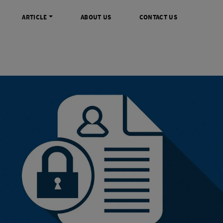
ARTICLE
ABOUT US
CONTACT US
DIGITAL
INFO SENTRA DIGITAL
VIDEO DAN AKSESORIS
KAMERA P
rrorless
FAQ
Profesional Camcorder
Refill Instax
SLR
Informasi Umum
Consumer Video Camcorder
Instax Mini
og
Tips & Trik
Aksesoris Video
Refill Polaro
ocket
Promo Terbaru
Gimbal Stabilizer
treaming
Wireless Microphone
am
Wireless Video
 Monopod Kamera
Tripod Video
TOOLS
SONY CINEMA LINE
MERK
udio
Sony