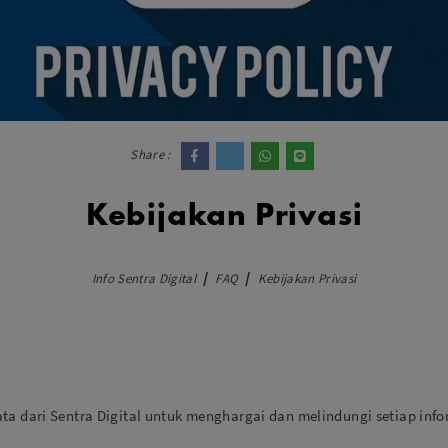
dio
Canon
tinues
Nikon
pu Streaming
Fujifilm
 TWS
Panasonic
 C
Godox
ls
Xiaomi
Share :
DJI
Kingma
Kebijakan Privasi
Haida
More..
Info Sentra Digital
FAQ
Kebijakan Privasi
LAND
SEMUA PRODUK
an Xiaomi
iaomi
Camera
arger
ta dari Sentra Digital untuk menghargai dan melindungi setiap info