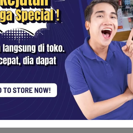
 tanggung jawab masing-masing Pengguna. Sentra Digital tidak be
njaga kerahasiaan passwordnya.
nformasi / data Pengguna sebagai acuan untuk upaya peningkatan p
 Informasi / data Pengguna dengan tujuan untuk menyesuaikan sit
ormasi / data Pengguna untuk kebutuhan internal Sentra Digital ten
 Sentra Digital dapat menghubungi Pengguna melalui email, surat, 
i survei yang Sentra Digital gunakan untuk tujuan penelitian atau