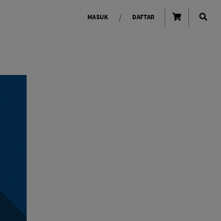
/
MASUK
DAFTAR
OLAROID
LIGHTING TOOLS
Ring Light
Lampu LED Godox
id
LENSA KAMERA
Lensa Mirrorless