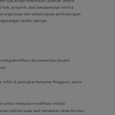
am Syarat dan Ketentuan Layanan Sentra
gi hak, properti, atau keselamatan Sentra
an organisasi lain untuk tujuan perlindungan
engurangan resiko lainnya.
k mengidentifikasi dan memantau koneksi
mal.
a miliki di perangkat komputer Pengguna, selain
n untuk melakukan modifikasi melalui
yanan optimal pada saat melakukan akses ke situs