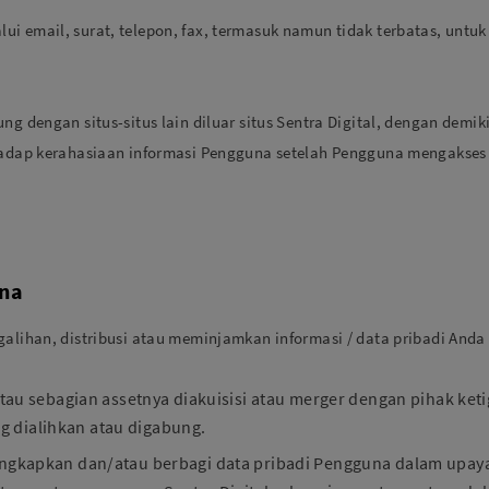
ui email, surat, telepon, fax, termasuk namun tidak terbatas, unt
bung dengan situs-situs lain diluar situs Sentra Digital, dengan 
rhadap kerahasiaan informasi Pengguna setelah Pengguna mengakses 
una
alihan, distribusi atau meminjamkan informasi / data pribadi Anda k
tau sebagian assetnya diakuisisi atau merger dengan pihak keti
ng dialihkan atau digabung.
gungkapkan dan/atau berbagi data pribadi Pengguna dalam up