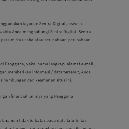
enggunakan layanan Sentra Digital, sewaktu
ewaktu Anda menghubungi Sentra Digital. Sentra
i para mitra usaha atau perusahaan-perusahaan
di Pengguna, yakni nama lengkap, alamat e-mail,
gan memberikan informasi / data tersebut, Anda
esinambungan dan keamanan situs ini.
ngan financial lainnya yang Pengguna
 namun tidak terbatas pada data lalu-lintas,
an atau lainnya, serta sumber daya yang Pengguna