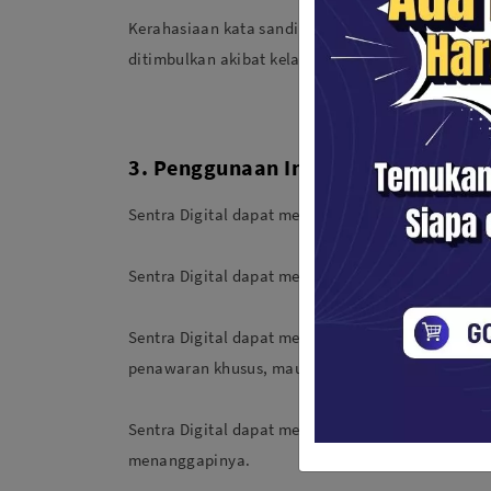
Kerahasiaan kata sandi atau password merupakan
ditimbulkan akibat kelalaian pengguna dalam me
3. Penggunaan Informasi
Sentra Digital dapat menggunakan keseluruhan i
Sentra Digital dapat mempergunakan dan mengolah
Sentra Digital dapat menggunakan keseluruhan inf
penawaran khusus, maupun informasi lain, dimana
Sentra Digital dapat meminta Pengguna melengkap
menanggapinya.