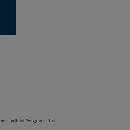
Aksesoris Lensa
Sony FE
7Artisans
TTArtisans
Canon EOS-R
Canon EOS-M
Fujifilm
Panasonic
Tamron
More..
rmasi pribadi Pengguna situs