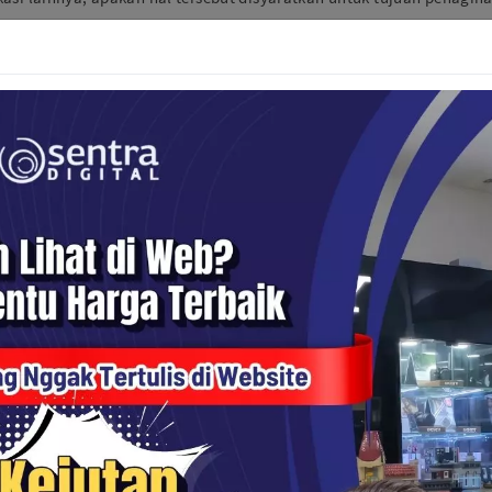
maka Sentra Digital menyimpan catatan mengenai korespondensi ter
Pengguna dan daerah Kota (bukan alamat lengkap) Pengguna meru
ncatat informasi dari komputer dan browser Pengguna, termasuk alam
ang Pengguna minta.
an kepada Sentra Digital dan/atau yang dikumpulkan oleh Sentra Di
leh Sentra Digital secara elektronik. Meskipun demikian, Sentra Di
anya pihak-pihak lain yang mengambil atau mempergunakan inform