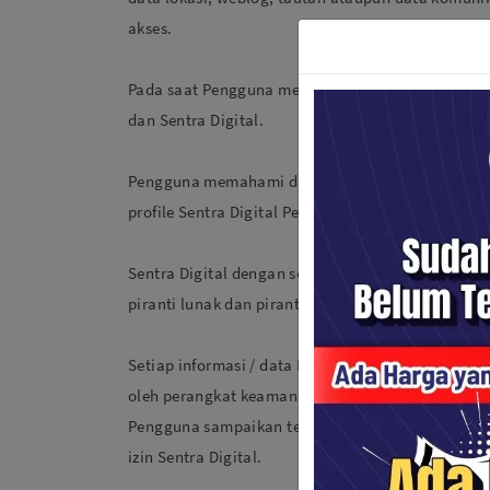
akses.
Pada saat Pengguna menghubungi Sentra Digital, 
dan Sentra Digital.
Pengguna memahami dan menyetujui bahwa nama 
profile Sentra Digital Pengguna.
Sentra Digital dengan sendirinya menerima dan me
piranti lunak dan piranti keras, serta halaman y
Setiap informasi / data Pengguna yang disampaik
oleh perangkat keamanan teruji, yang digunakan o
Pengguna sampaikan tersebut, dalam kondisi ad
izin Sentra Digital.