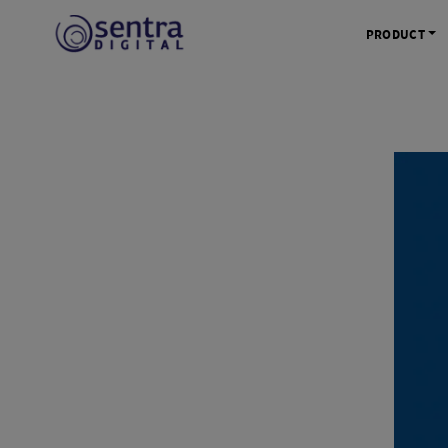
PRODUCT
KAMERA 
Kamera Mi
Kamera D
Kamera Vl
Kamera P
Kamera S
Action C
Tripod &
STUDIO 
Lampu St