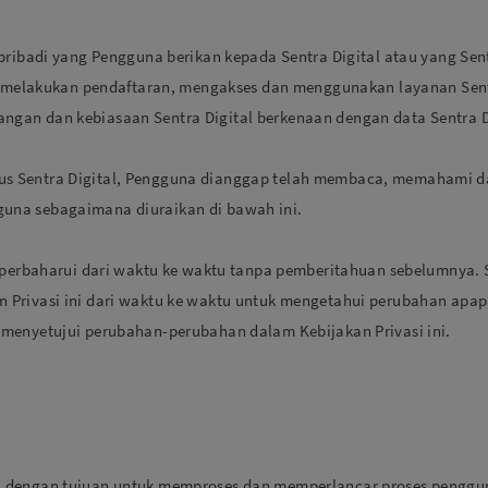
 pribadi yang Pengguna berikan kepada Sentra Digital atau yang Se
at melakukan pendaftaran, mengakses dan menggunakan layanan Sent
gan dan kebiasaan Sentra Digital berkenaan dengan data Sentra Di
s Sentra Digital, Pengguna dianggap telah membaca, memahami d
una sebagaimana diuraikan di bawah ini.
diperbaharui dari waktu ke waktu tanpa pemberitahuan sebelumnya
 Privasi ini dari waktu ke waktu untuk mengetahui perubahan ap
menyetujui perubahan-perubahan dalam Kebijakan Privasi ini.
dengan tujuan untuk memproses dan memperlancar proses penggunaa