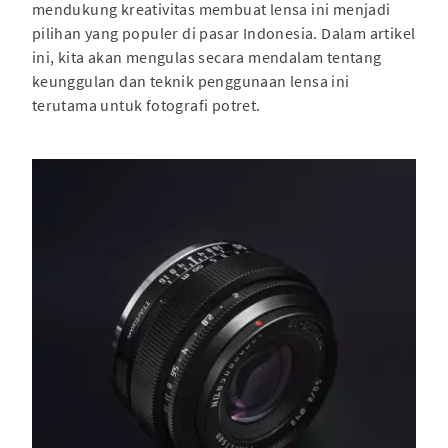
mendukung kreativitas membuat lensa ini menjadi
pilihan yang populer di pasar Indonesia. Dalam artikel
ini, kita akan mengulas secara mendalam tentang
keunggulan dan teknik penggunaan lensa ini
terutama untuk fotografi potret.