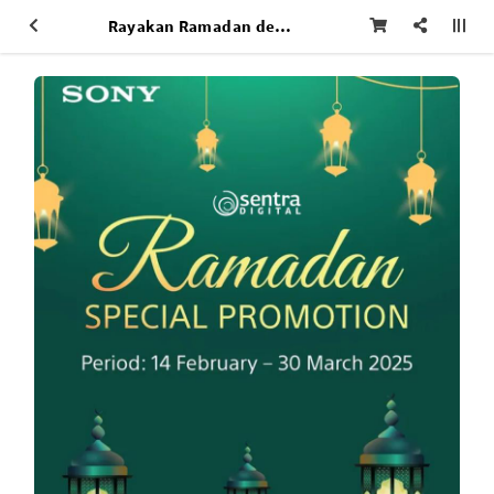
Rayakan Ramadan dengan Promo Sony Spesial di Sentra Digital, Ada Cashback & Diskon Fantastis!