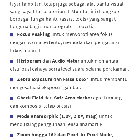
layar tampilan, tetapi juga sebagai alat bantu visual
yang kaya fitur profesional. Monitor ini dilengkapi
berbagai fungsi bantu (assist tools) yang sangat
berguna bagi sinematografer, seperti:
Focus Peaking
untuk menyoroti area fokus
dengan warna tertentu, memudahkan pengaturan
fokus manual.
Histogram
dan
Audio Meter
untuk memantau
distribusi cahaya serta level suara selama perekaman.
Zebra Exposure
dan
False Color
untuk membantu
mengevaluasi eksposur gambar.
Check Field
dan
Safe Area Marker
agar framing
dan komposisi tetap presisi.
Mode Anamorphic (1.3×, 2.0×, mag)
untuk
mendukung penggunaan lensa anamorfik.
Zoom hingga 16× dan Pixel-to-Pixel Mode
,