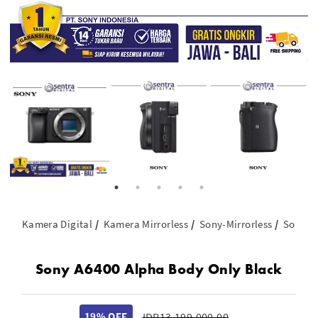
Kamera Digital
Kamera Mirrorless
Sony-Mirrorless
Sony A
Sony A6400 Alpha Body Only Black
19% OFF
IDR13.199.000.00