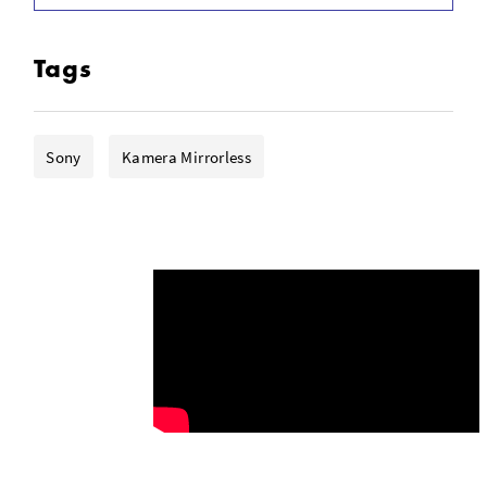
425 Phase- Contrast-Detect AF Point
Hingga 11 fps Shooting ISO 102.400
Tags
Built-In Wi-Fi dengan NFC
Sony
Kamera Mirrorless