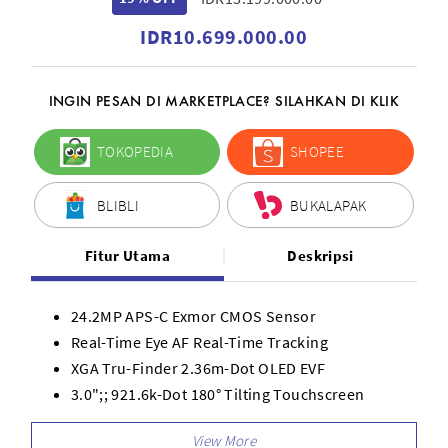
IDR10.699.000.00
INGIN PESAN DI MARKETPLACE? SILAHKAN DI KLIK
TOKOPEDIA
SHOPEE
BLIBLI
BUKALAPAK
Fitur Utama
Deskripsi
24.2MP APS-C Exmor CMOS Sensor
Real-Time Eye AF Real-Time Tracking
XGA Tru-Finder 2.36m-Dot OLED EVF
3.0";; 921.6k-Dot 180° Tilting Touchscreen
Internal UHD 4K Video, S-Log3, HLG
Q Motion pada Full HD dari 1-120 fps