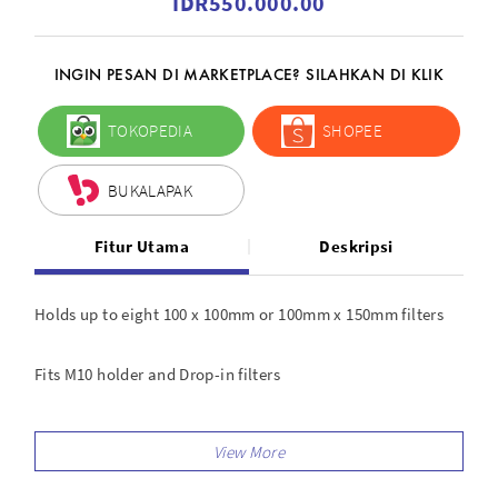
IDR550.000.00
INGIN PESAN DI MARKETPLACE? SILAHKAN DI KLIK
TOKOPEDIA
SHOPEE
BUKALAPAK
Fitur Utama
Deskripsi
Holds up to eight 100 x 100mm or 100mm x 150mm filters
Fits M10 holder and Drop-in filters
Accommodates 4 adapter rings
Multipurpose strap for shoulder and tripod