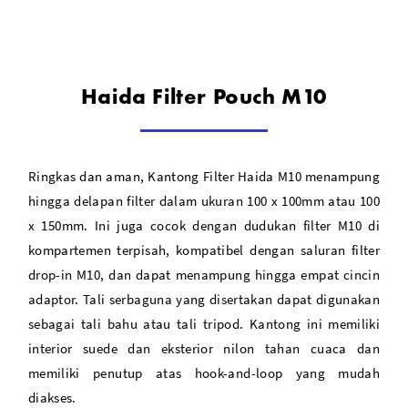
Zippered enclosure, lid,
Haida Filter Pouch M10
Exterior Material: Nylon
Interior Material: Suede
Ringkas dan aman, Kantong Filter Haida M10 menampung
Weather-resistant
hingga delapan filter dalam ukuran 100 x 100mm atau 100
x 150mm. Ini juga cocok dengan dudukan filter M10 di
kompartemen terpisah, kompatibel dengan saluran filter
drop-in M10, dan dapat menampung hingga empat cincin
adaptor. Tali serbaguna yang disertakan dapat digunakan
sebagai tali bahu atau tali tripod. Kantong ini memiliki
interior suede dan eksterior nilon tahan cuaca dan
memiliki penutup atas hook-and-loop yang mudah
diakses.