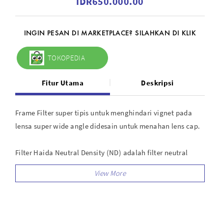
IDR650.000.00
INGIN PESAN DI MARKETPLACE? SILAHKAN DI KLIK
TOKOPEDIA
Fitur Utama
Deskripsi
Frame Filter super tipis untuk menghindari vignet pada
lensa super wide angle didesain untuk menahan lens cap.
Filter Haida Neutral Density (ND) adalah filter neutral
density dengan solid stop exposure dan menciptakan
nuansa gelap pada foto.
Filter ini memungkinkan untuk mengambil foto dengan
aperture yang lebih lebar atau shutter speed yang lebih