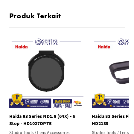
lambat dari normal.
Produk Terkait
Dengan memperlambat exposure time atau meningkatkan
aperture akan mempermudah mengendalikan depth of
field dan gerakan.
Haida 83 Series ND1.8 (64X) - 6
Haida 83 Series Fil
Stop - HD1027OPTE
HD2139
Studio Tools / Lens Accessories
Studio Tools / Lens A