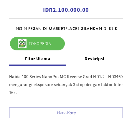
IDR2.100.000.00
INGIN PESAN DI MARKETPLACE? SILAHKAN DI KLIK
TOKOPEDIA
Fitur Utama
Deskripsi
Haida 100 Series NanoPro MC Reverse Grad ND1.2 - HD3460
mengurangi eksposure sebanyak 3 stop dengan faktor filter
16x.
Dengan ukuran 100 x 150mm filter ini didesain untuk
digunakan pada Haida 100 Series Holder atau Haida 100
Series Pro Holder.