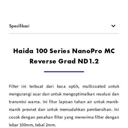
Haida 100 Series NanoPro MC Reverse Grad ND1.2 - HD3460
berfungsi untuk menggelapkan gambar tanpa
mempengaruhi ketajaman ataupun warna gambar.
Spesifikasi
Haida 100 Series NanoPro MC
Reverse Grad ND1.2
Filter ini terbuat dari kaca optik, multicoated untuk
mengurangi suar dan untuk mengoptimalkan resolusi dan
transmisi warna. Ini fitur lapisan tahan air untuk manik-
manik prevnet dan untuk memudahkan pembersihan. Ini
cocok dengan penahan filter yang menerima filter dengan
lebar 100mm, tebal 2mm.