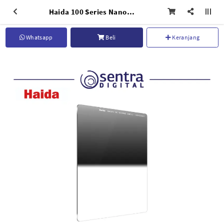
Haida 100 Series NanoPro MC Reverse Grad ND1.2 - HD3460
Whatsapp
Beli
Keranjang