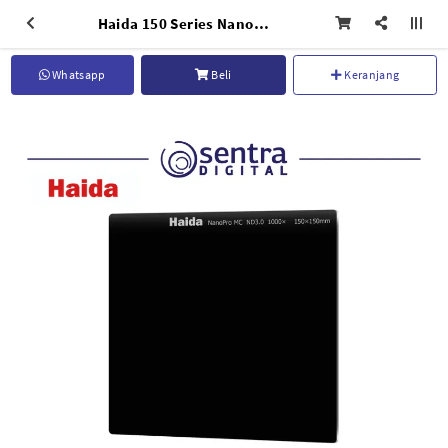
Haida 150 Series NanoPro MC ND3.0 (1000X) - HD3325
Whatsapp
Beli
Keranjang