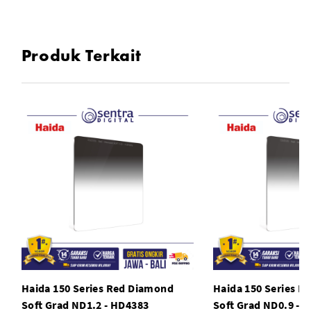
Anti gores dan anti air
Produk Terkait
Bahan kaca optik setebal 2mm
Haida 150 Series Red Diamond
Haida 150 Series R
Soft Grad ND1.2 - HD4383
Soft Grad ND0.9 - 