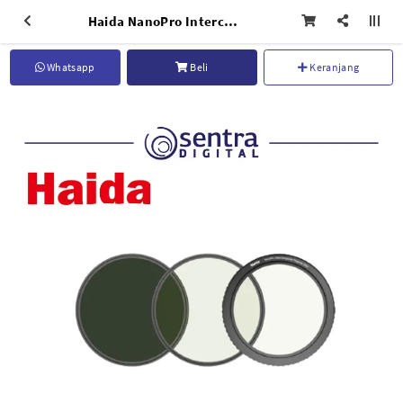
Haida NanoPro Interchangeable Magnetic Variable ND 82mm (Set) - HD4649
Whatsapp
Beli
Keranjang