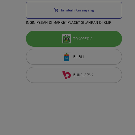
Aksesoris Lensa
Tambah Keranjang
Sony FE
7Artisans
INGIN PESAN DI MARKETPLACE? SILAHKAN DI KLIK
TTArtisans
Canon EOS-R
TOKOPEDIA
Canon EOS-M
Fujifilm
BLIBLI
Panasonic
Tamron
More..
BUKALAPAK