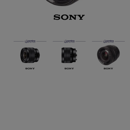
Paket Stu
Paket Con
Paket Lam
Earphone
Kabel USB
Other Too
XIAOMI 
Jam Tang
TV Stick X
Security 
Xiaomi Ch