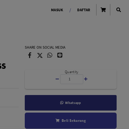
/
MASUK
DAFTAR
OLAROID
LIGHTING TOOLS
SHARE ON SOCIAL MEDIA
Ring Light
SS
Lampu LED Godox
id
Quantity
Whatsapp
LENSA KAMERA
Beli Sekarang
Lensa Mirrorless