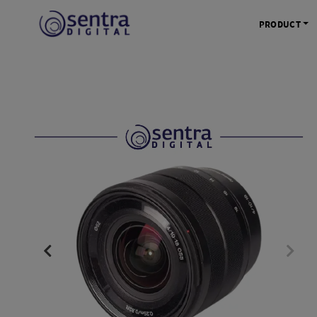
PRODUCT
KAMERA 
Kamera Mi
Kamera D
Kamera Vl
Kamera P
Kamera S
Action C
Tripod &
STUDIO 
Lampu St