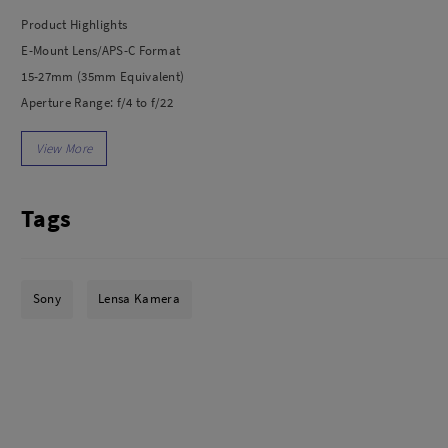
dio
Canon
Product Highlights
tinues
Nikon
E-Mount Lens/APS-C Format
pu Streaming
Fujifilm
15-27mm (35mm Equivalent)
 TWS
Panasonic
Aperture Range: f/4 to f/22
 C
Godox
One Super ED &; Three Aspherical Elements
ls
Xiaomi
Linear Autofocus Motor; Internal Focus
DJI
Optical SteadyShot Image Stabilization
Kingma
Filter Diameter: 62mm
Tags
Haida
Seven-Blade Circular Diaphragm
More..
LAND
SEMUA PRODUK
Sony
Lensa Kamera
an Xiaomi
iaomi
Camera
arger