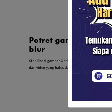
Potret gambar halus
blur
Stabilisasi gambar Optical SteadyShot™ bawaan 
dan video yang halus dan tidak blur saat memot