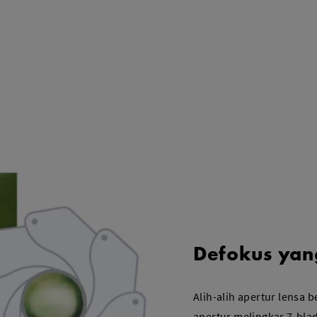
Defokus yan
Alih-alih apertur lensa 
apertur melingkar 7-bla