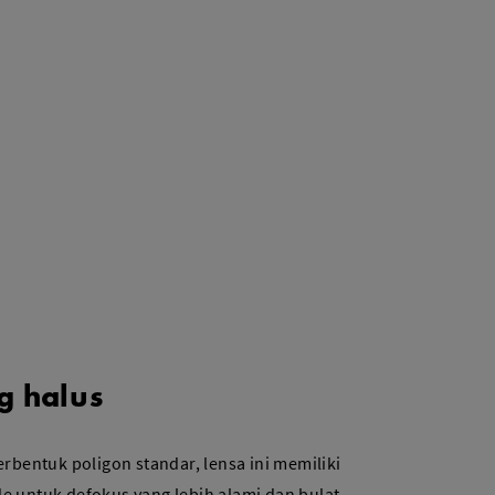
g halus
berbentuk poligon standar, lensa ini memiliki
de untuk defokus yang lebih alami dan bulat