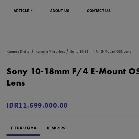
ARTICLE
ABOUT US
CONTACT US
DIGITAL
INFO SENTRA DIGITAL
VIDEO DAN AKSESORIS
KAMERA P
Kamera Digital
Kamera Mirrorless
Sony 10-18mm F/4 E-Mount OSS Lens
rrorless
FAQ
Profesional Camcorder
Refill Instax
Sony 10-18mm F/4 E-Mount O
SLR
Informasi Umum
Consumer Video Camcorder
Instax Mini
og
Tips & Trik
Aksesoris Video
Refill Polaro
Lens
ocket
Promo Terbaru
Gimbal Stabilizer
treaming
Wireless Microphone
am
Wireless Video
IDR11.699.000.00
 Monopod Kamera
Tripod Video
TOOLS
SONY CINEMA LINE
MERK
FITUR UTAMA
DESKRIPSI
udio
Sony