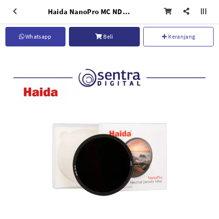
Haida NanoPro MC ND3.0 (1000X) 72mm - HD3295
Whatsapp
Beli
Keranjang