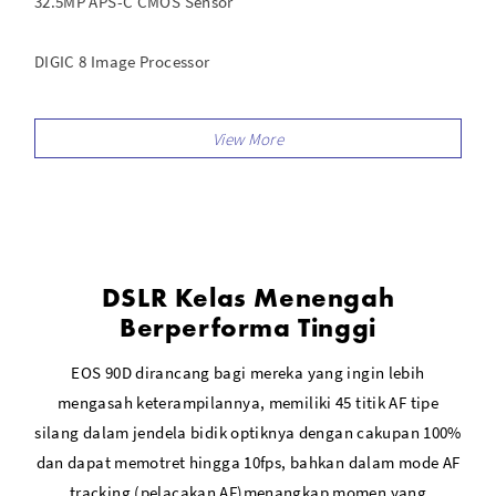
32.5MP APS-C CMOS Sensor
DIGIC 8 Image Processor
UHD 4K30p &; Full HD 120p Video Recording
3"; 1.04m-Dot Vari-Angle Touchscreen LCD
DSLR Kelas Menengah
Berperforma Tinggi
EOS 90D dirancang bagi mereka yang ingin lebih
mengasah keterampilannya, memiliki 45 titik AF tipe
silang dalam jendela bidik optiknya dengan cakupan 100%
dan dapat memotret hingga 10fps, bahkan dalam mode AF
tracking (pelacakan AF)menangkap momen yang