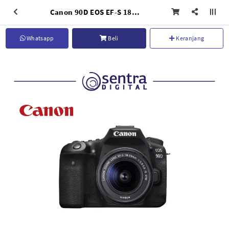
Canon 90D EOS EF-S 18-135mm IS Nano USM Wifi
Whatsapp
Beli
Keranjang