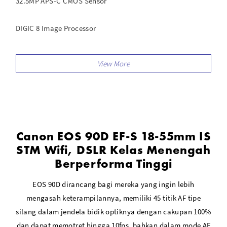
32.5MP APS-C CMOS Sensor
DIGIC 8 Image Processor
UHD 4K30p & Full HD 120p Video Recording
3" 1.04m-Dot Vari-Angle Touchscreen LCD
Canon EOS 90D EF-S 18-55mm IS
STM Wifi, DSLR Kelas Menengah
Berperforma Tinggi
EOS 90D dirancang bagi mereka yang ingin lebih
mengasah keterampilannya, memiliki 45 titik AF tipe
silang dalam jendela bidik optiknya dengan cakupan 100%
dan dapat memotret hingga 10fps, bahkan dalam mode AF