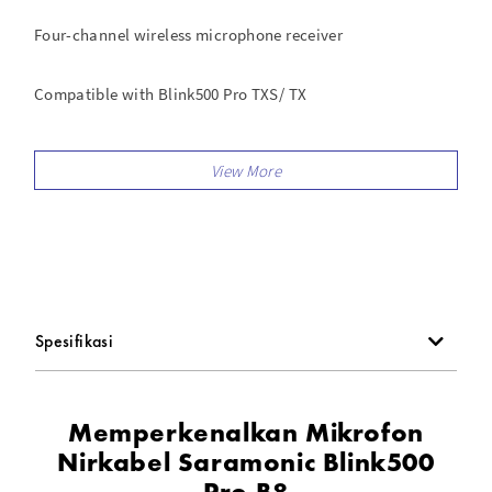
Four-channel wireless microphone receiver
Compatible with Blink500 Pro TXS/ TX
Easy-to-read OLED displays
Selectable mono and stereo mode
Selectable mute function
Remarkable 8-hours of run time for receiver
Spesifikasi
Monitoring sound by 3.5mm headphone output
Memperkenalkan Mikrofon
Supporting 4-track audio output (optional cable is
Nirkabel Saramonic Blink500
required)
Pro B8