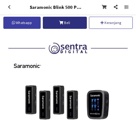
Saramonic Blink 500 Pro B8 Four-Channel Wireless Microphone Kamera HP
Whatsapp
Beli
Keranjang