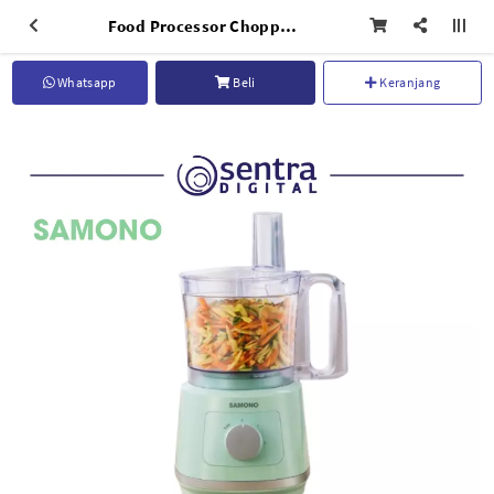
Food Processor Chopper Samono Multifungsi 6 in 1 SW-FPG500
Whatsapp
Beli
Keranjang