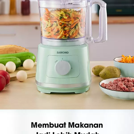
• Design ergonomis
• Motor bertenaga
• Penutup cangkir transparan
In the Box
1x Slicing blade
2x Cup ( tiap cup kapasitas 2 Liter )