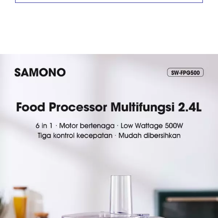
Daya : 500Watt
Bahan : Plastik
Kapastias : 2L
2 Tingkat kecepatan : Low & High Speed
Key Features
• 3 Tingkat kecepatan mesin
• Multifungsi 6 in 1
• Mudah dilepas dan dibersihkan