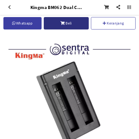
Kingma BM062 Dual Charger with USB for Insta360 One X3 Battery
Whatsapp
Beli
Keranjang