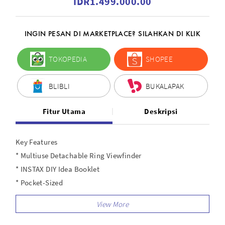
IDR1.499.000.00
INGIN PESAN DI MARKETPLACE? SILAHKAN DI KLIK
TOKOPEDIA
SHOPEE
BLIBLI
BUKALAPAK
Fitur Utama
Deskripsi
Key Features
* Multiuse Detachable Ring Viewfinder
* INSTAX DIY Idea Booklet
* Pocket-Sized
* Bluetooth Connectivity
* Allows Personalized Pre-Shutter Sounds
* Print Media : INSTAX MINI Film