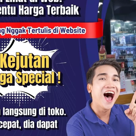
aksimum f/1.5 yang cerah,
ya rendah dan memberikan
field. Kombinasi lima elemen
rikan ketajaman dan transmisi
ng lensa terintegrasi
na optimal.