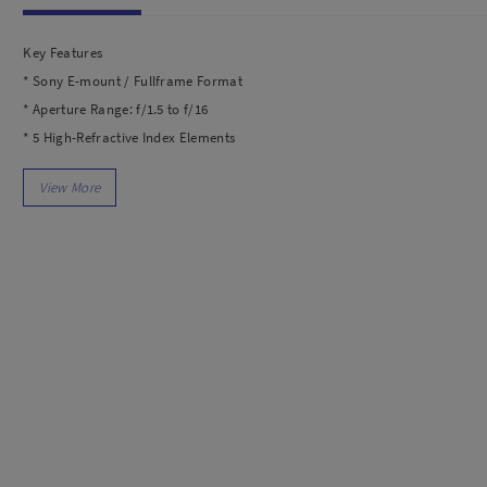
dio
Canon
tinues
Nikon
Key Features
pu Streaming
Fujifilm
* Sony E-mount / Fullframe Format
 TWS
Panasonic
* Aperture Range: f/1.5 to f/16
 C
Godox
* 5 High-Refractive Index Elements
ls
Xiaomi
* 1 Aspherical Element
DJI
* Minimum Focus Distance: 27.6"
Kingma
* Manual Focus
Haida
* 10 Blade Aperture
More..
In the Box
LAND
SEMUA PRODUK
1x TTArtisan 21mm f/1.5 Lens
an Xiaomi
1x Lens Hood
iaomi
1x Front Lens Cap
Camera
1x Rear Lens Cap
arger
1x Manual Book
1x Kartu Garansi Resmi