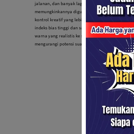
jalanan, dan banyak lagi. Ini memiliki aperture m
memungkinkannya digunakan dalam situasi caha
kontrol kreatif yang lebih baik terhadap depth-of-
indeks bias tinggi dan satu elemen asferis membe
warna yang realistis ke seluruh area gambar. Tudu
mengurangi potensi suar lensa untuk saturasi war