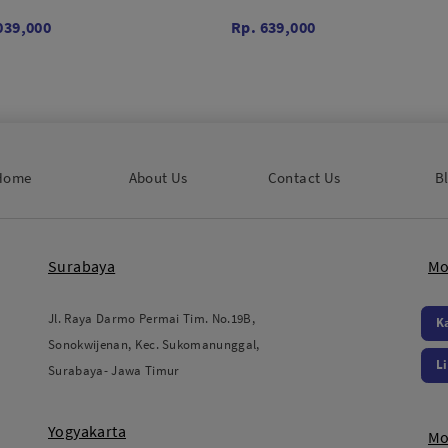
039,000
Rp. 639,000
Home
About Us
Contact Us
B
Surabaya
Mo
Jl. Raya Darmo Permai Tim. No.19B,
K
Sonokwijenan, Kec. Sukomanunggal,
L
Surabaya- Jawa Timur
Yogyakarta
Mo