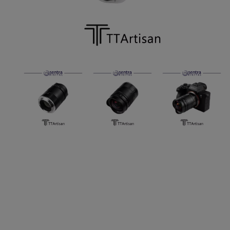
Paket Stu
Paket Con
Paket Lam
Earphone
Kabel USB
Other Too
XIAOMI 
Jam Tang
TV Stick X
Security 
Xiaomi Ch