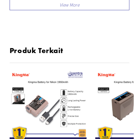
Dapat Mengisi satu atau dua baterai secara
bersamaan.
Dengan kabel micro USB untuk pengisian yang
mudah. (Adaptor tidak termasuk)
Desktop charger ini mudah dibawa kemana saja
karena bentuknya yang kecil dan dapat mengisi
Produk Terkait
baterai Anda dimana saja, Anda dapat merekam
kegiatan outdoor lebih lama.
Baterai dan pengisi daya sepenuhnya
kompatibel dengan baterai dan pengisi daya
OEM dan asli Canon LP-E8.