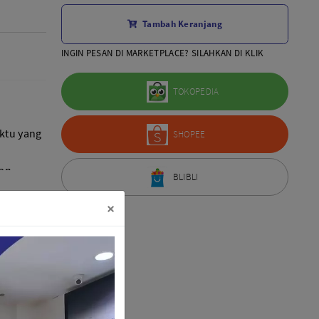
Aksesoris Lensa
Tambah Keranjang
Sony FE
7Artisans
INGIN PESAN DI MARKETPLACE? SILAHKAN DI KLIK
TTArtisans
Canon EOS-R
TOKOPEDIA
Canon EOS-M
Fujifilm
ktu yang
SHOPEE
Panasonic
Tamron
aan
More..
BLIBLI
 Jarak
×
terai
rome OS,