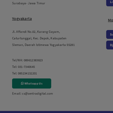
L
Surabaya- Jawa Timur
Yogyakarta
Mo
Jl. Affandi No.02, Karang Gayam,
S
Caturtunggal, Kec. Depok, Kabupaten
Sleman, Daerah Istimewa Yogyakarta 55281
Dj
Tel/WA:
089612383823
Tel:
031-7340645
Tel:
085234132201
Whatsapp Us
Email:
cs@sentradigital.com