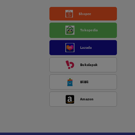
Shopee
Tokopedia
Lazada
Bukalapak
BliBli
Amazon