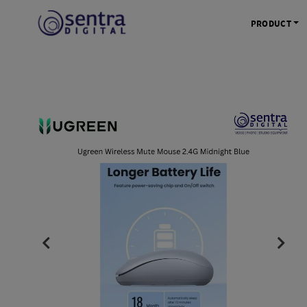
PRODUCT
KAMERA 
Kamera Mi
Kamera D
Kamera Vl
Kamera P
Kamera S
Action C
Tripod &
STUDIO 
Lampu St