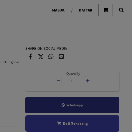
/
MASUK
DAFTAR
OLAROID
LIGHTING TOOLS
SHARE ON SOCIAL MEDIA
Ring Light
Click Ergono
Lampu LED Godox
id
Quantity
Whatsapp
LENSA KAMERA
Beli Sekarang
Lensa Mirrorless