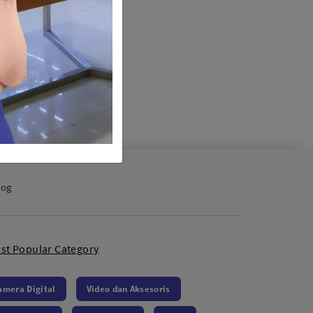
log
st Popular Category
amera Digital
Video dan Aksesoris