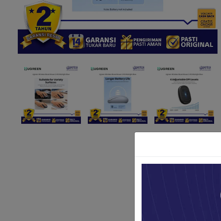
Paket Stu
Paket Con
Paket Lam
Earphone
Kabel USB
Other Too
XIAOMI 
Jam Tang
TV Stick X
Security 
Xiaomi Ch