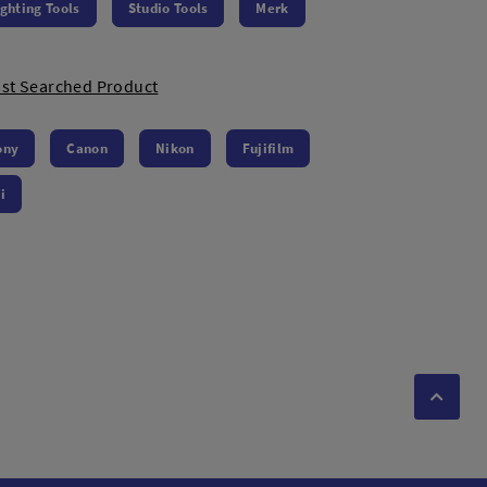
ighting Tools
Studio Tools
Merk
st Searched Product
ony
Canon
Nikon
Fujifilm
i