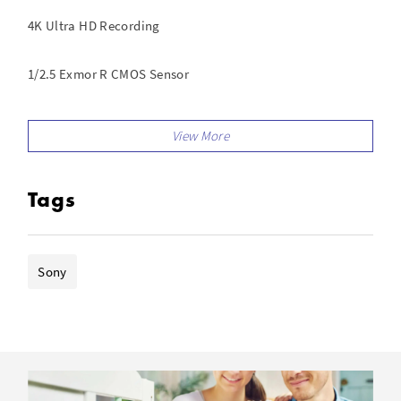
4K Ultra HD Recording
1/2.5 Exmor R CMOS Sensor
8 Megapixels
20x Optical Zoom
Tags
250x Digital Zoom
3.0" Xtra Fine LCD Display
Sony
NFC
SD/SDHC/SDXC