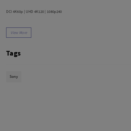
dio
Canon
tinues
Nikon
DCI 4K60p | UHD 4K120 | 1080p240
pu Streaming
Fujifilm
 TWS
Panasonic
15+ Stops of Dynamic Range in S-Log 3 EI
 C
Godox
ls
Xiaomi
Compact Form Weighs Just <1 kg
DJI
Tags
Kingma
Phase Detection AF/Face Tracking/Eye AF
Haida
More..
Base 800-12,800 ISO / 320-409,600 Max
Sony
LAND
SEMUA PRODUK
Dual CFexpress Type A/SDXC Card Slots
an Xiaomi
iaomi
Camera
arger