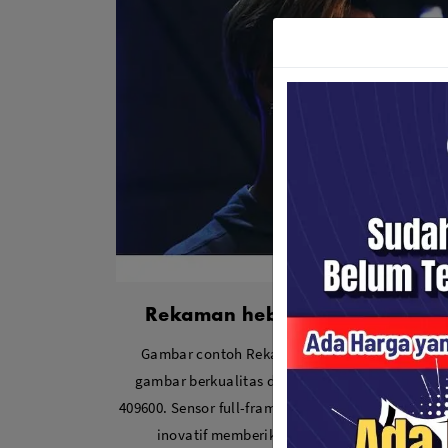
Rekaman hebat dengan sensiti
Gambar contoh Rekaman hebat dengan sensiti
gambar berkualitas di kegelapan total dengan 
409600. Sensor full-frame yang digabungkan den
inovatif memberikan kemungkinan pengamb