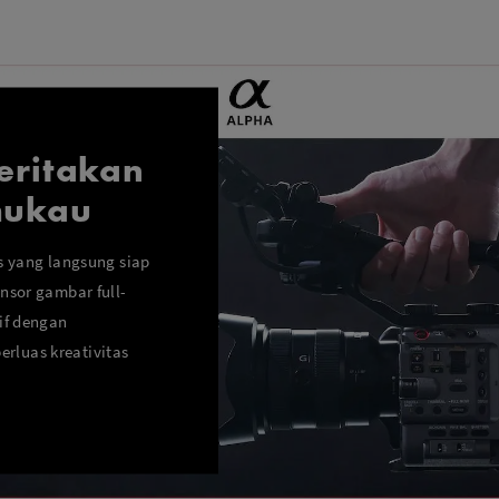
eritakan
mukau
s yang langsung siap
nsor gambar full-
if dengan
luas kreativitas