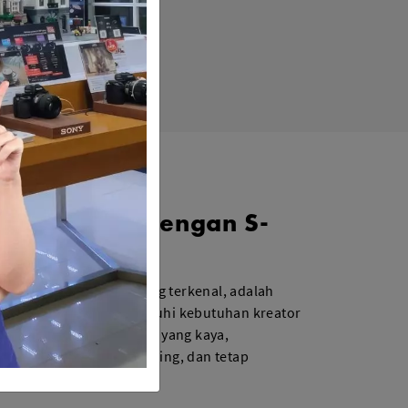
 sinematik dengan S-
kan untuk FX9 Sony yang terkenal, adalah
el sempurna untuk memenuhi kebutuhan kreator
 kulit natural dan warna yang kaya,
ah dan jelas tanpa grading, dan tetap
selama pascaproduksi.