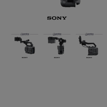
Paket Stu
Paket Con
Paket Lam
Earphone
Kabel USB
Other Too
XIAOMI 
Jam Tang
TV Stick X
Security 
Xiaomi Ch