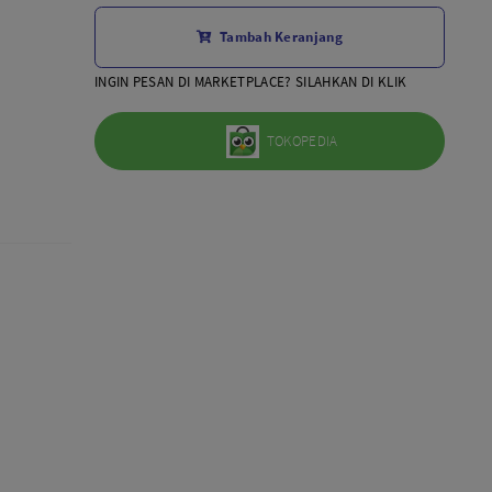
Aksesoris Lensa
Tambah Keranjang
Sony FE
7Artisans
INGIN PESAN DI MARKETPLACE? SILAHKAN DI KLIK
TTArtisans
Canon EOS-R
TOKOPEDIA
Canon EOS-M
Fujifilm
Panasonic
Tamron
More..