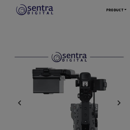
PRODUCT
KAMERA 
Kamera Mi
Kamera D
Kamera Vl
Kamera P
Kamera S
Action C
Tripod &
STUDIO 
Lampu St