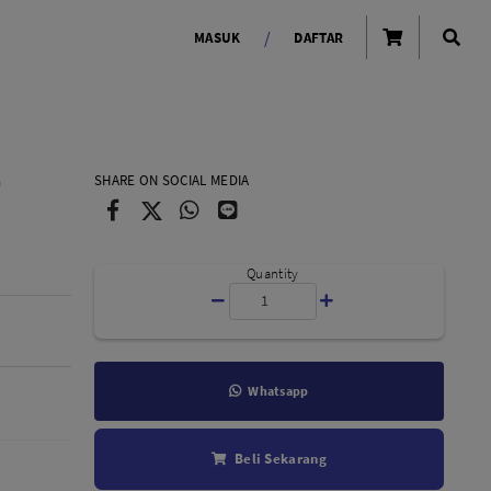
/
MASUK
DAFTAR
OLAROID
LIGHTING TOOLS
SHARE ON SOCIAL MEDIA
a
Ring Light
a
Lampu LED Godox
id
Quantity
Whatsapp
LENSA KAMERA
Beli Sekarang
Lensa Mirrorless