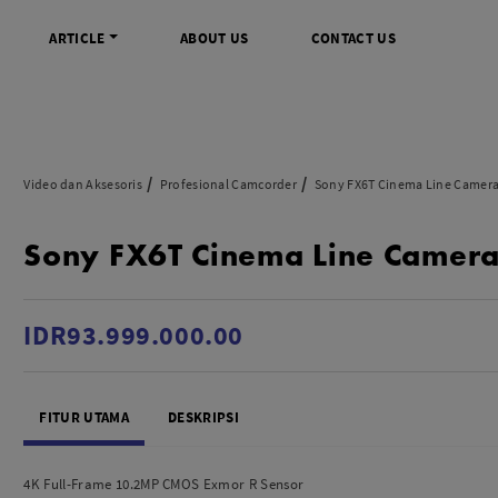
ARTICLE
ABOUT US
CONTACT US
DIGITAL
INFO SENTRA DIGITAL
VIDEO DAN AKSESORIS
KAMERA P
Video dan Aksesoris
Profesional Camcorder
Sony FX6T Cinema Line Camer
rrorless
FAQ
Profesional Camcorder
Refill Instax
Sony FX6T Cinema Line Camer
SLR
Informasi Umum
Consumer Video Camcorder
Instax Mini
og
Tips & Trik
Aksesoris Video
Refill Polaro
ocket
Promo Terbaru
Gimbal Stabilizer
IDR93.999.000.00
treaming
Wireless Microphone
am
Wireless Video
 Monopod Kamera
Tripod Video
FITUR UTAMA
DESKRIPSI
TOOLS
SONY CINEMA LINE
MERK
udio
Sony
4K Full-Frame 10.2MP CMOS Exmor R Sensor