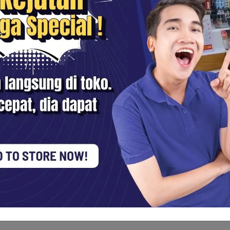
Keahlian warna
Cinetone™
Warna S-Cinetone, dikembang
tampilan default FX6. Diset
konten masa kini dengan rona
menghasilkan gambar yang cer
mempertahankan kebebasan 