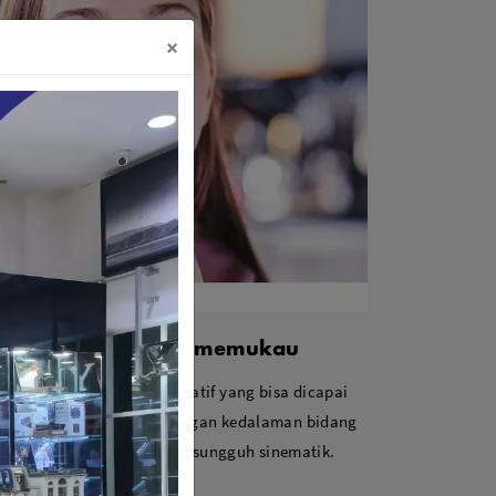
×
ll-frame dan bokeh memukau
ndah dengan kebebasan kreatif yang bisa dicapai
gkap tiap detail adegan dengan kedalaman bidang
kan untuk tampilan yang sungguh sinematik.