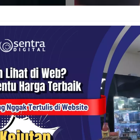
vitas ISO ditambah
Kreativitas fu
vitas ISO ditambah Tangkap
Realisasikan citra 4K yang i
rentang ISO luar biasa hingga
berkat sensor full-frame. Tan
gan pengumpulan cahaya secara
rendah dan bokeh menakjub
ilan gambar tanpa batas.