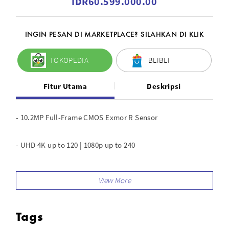
IDR60.599.000.00
INGIN PESAN DI MARKETPLACE? SILAHKAN DI KLIK
TOKOPEDIA
BLIBLI
Fitur Utama
Deskripsi
- 10.2MP Full-Frame CMOS Exmor R Sensor
- UHD 4K up to 120 | 1080p up to 240
- Compact Form for Cage-Free Operation
- 10-Bit 4:2:2 XAVC S-I,16-Bit Raw Output
Tags
- S-Cinetone/S-Log3/HLG, 15+ Stops DR