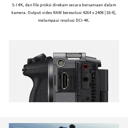
S-I 4K, dan file proksi direkam secara bersamaan dalam
kamera. Output video RAW beresolusi 4264 x 2408 [16:9],
melampaui resolusi DCI-4K.