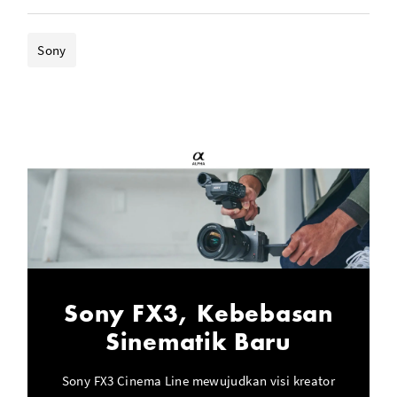
- Detachable 2 x XLR/TRS Adapter Handle
Sony
- Phase Detection AF/Face Tracking/Eye AF
- 80 to 409,600 Expanded ISO Range
- Dual CFexpress Type A/SDXC Card Slots
Sony FX3, Kebebasan
Sinematik Baru
Sony FX3 Cinema Line mewujudkan visi kreator