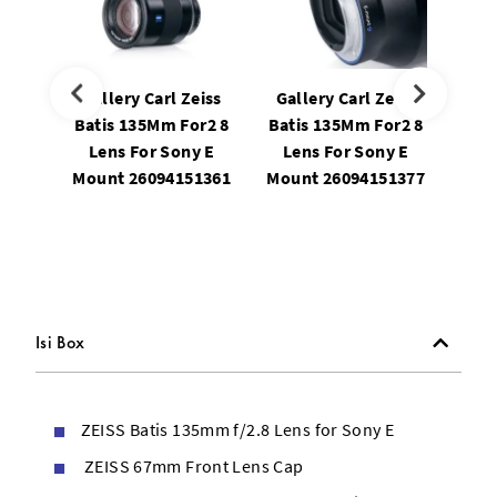
Gallery Carl Zeiss
Gallery Carl Zeiss
Gal
Batis 135Mm For2 8
Batis 135Mm For2 8
Bati
Lens For Sony E
Lens For Sony E
Le
Mount 26094151361
Mount 26094151377
Mou
Isi Box
ZEISS Batis 135mm f/2.8 Lens for Sony E
ZEISS 67mm Front Lens Cap