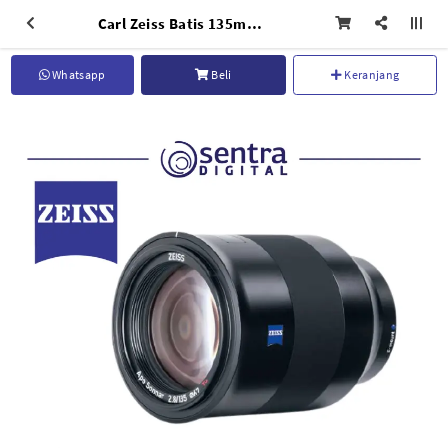
Carl Zeiss Batis 135mm F/2.8 Lens for Sony E Mount
Whatsapp
Beli
Keranjang