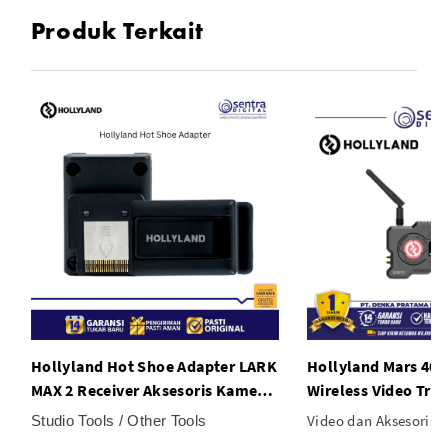
Produk Terkait
Hollyland Hot Shoe Adapter LARK
Hollyland Mars 400
MAX 2 Receiver Aksesoris Kamera
Wireless Video Tra
Sony Wireless
Video dan Aksesoris /
Studio Tools / Other Tools