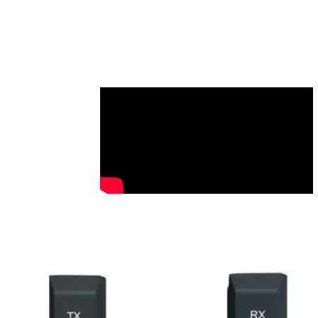
HDMI input and loop-out on transmitter for
viewing on an on-board or another monitor
Dual HDMI outputs on receiver
Power via L-series battery or USB Type-C input
1/4"-20 mounting threads