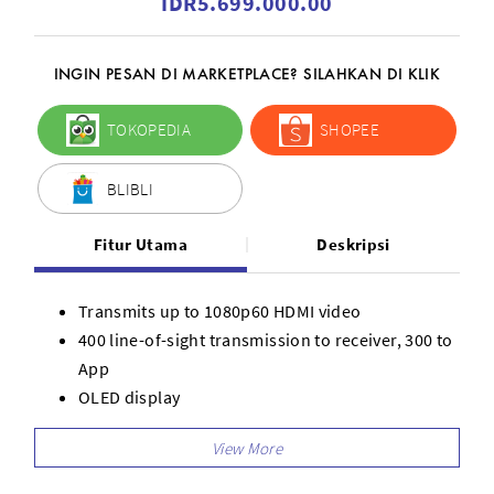
IDR5.699.000.00
INGIN PESAN DI MARKETPLACE? SILAHKAN DI KLIK
TOKOPEDIA
SHOPEE
BLIBLI
Fitur Utama
Deskripsi
Transmits up to 1080p60 HDMI video
400 line-of-sight transmission to receiver, 300 to
App
OLED display
Real-time app monitoring
Simultaneously transmit to one receiver and two
apps, or to three apps