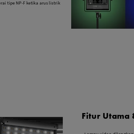
i tipe NP-F ketika arus listrik
Fitur Utama