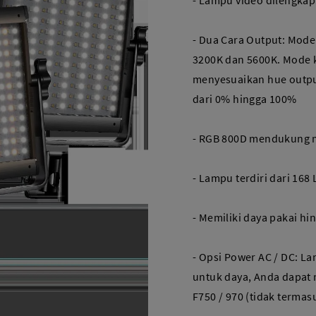
- Lampu video dilengkap
- Dua Cara Output: Mode
3200K dan 5600K. Mode
menyesuaikan hue output
dari 0% hingga 100%
- RGB 800D mendukung m
- Lampu terdiri dari 16
- Memiliki daya pakai hi
- Opsi Power AC / DC: 
untuk daya, Anda dapat
F750 / 970 (tidak terma