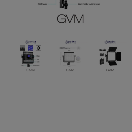
Paket Stu
Paket Con
Paket Lam
Earphone
Kabel USB
Other Too
XIAOMI 
Jam Tang
TV Stick X
Security 
Xiaomi Ch