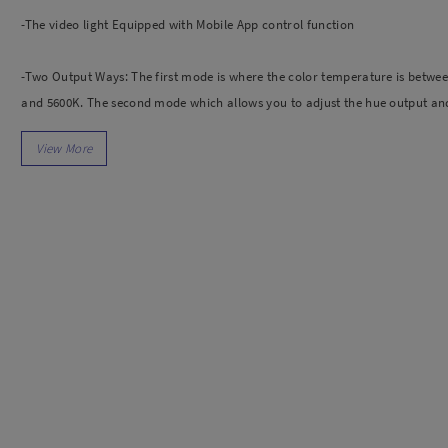
dio
Canon
-The video light Equipped with Mobile App control function
tinues
Nikon
pu Streaming
Fujifilm
-Two Output Ways: The first mode is where the color temperature is betwe
 TWS
Panasonic
and 5600K. The second mode which allows you to adjust the hue output an
 C
Godox
saturation of red, green and blue from 0% to 100%
ls
Xiaomi
DJI
-RGB 800D support Master and Slave control mode
Kingma
Haida
-It Consists of 168 LED Beads and 84 RGB Beads
More..
-Has a life more than 100000 hours
LAND
SEMUA PRODUK
an Xiaomi
-AC/ DC Power Options: LED panel light can use two modes to power, you c
iaomi
adapter and Sony F750/970 battery (not included) to supply power outdoor
Camera
arger
-Stability system