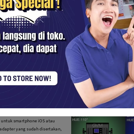
o Light 800D-
 lampu serbaguna dengan dua
daya. Panel memiliki 120-degree
kan satu atau lebih dari
elektif. Ada dua mode warna,
i 3200 hingga 5600K. Lampu ini
lihan 360 warna yang mana
anyak warna kustom. Intensitas
esuai dengan level ambient atau
suaikan. Anda dapat membuat
i Anda juga dapat membuatnya
s untuk smartphone iOS atau
adapter yang sudah disertakan,