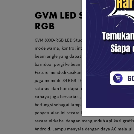
GVM LED Studio Vide
RGB
GVM 800D-RGB LED Studio Video Light merupakan
mode warna, kontrol intensitas cahaya, dan opsi 
beam angle yang dapat dikontrol dengan mengayun
barndoor pergi ke beam path untuk pencahayaan s
Fixture mendedikasikan 168 LEDs to CCT color dar
juga memiliki 84 RGB LED yang memungkinkan pi
saturasi dan hue dapat di-tweak untuk membuat b
cahaya juga bervariasi, dari 0 hingga 100% agar s
berfungsi sebagai lampu tombol yang dapat dise
penyesuaian ini secara lokal pada cahaya, tetap
secara nirkabel dengan mengunduh aplikasi grati
Android. Lampu menyala dengan daya AC melalui 