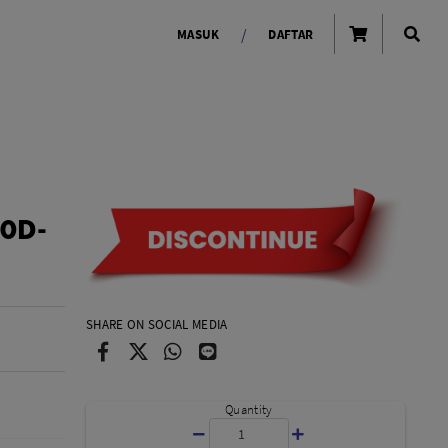
/
MASUK
DAFTAR
OLAROID
LIGHTING TOOLS
Ring Light
00D-
Lampu LED Godox
id
SHARE ON SOCIAL MEDIA
LENSA KAMERA
Quantity
Lensa Mirrorless