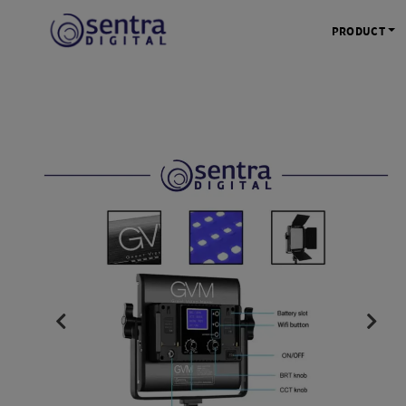
PRODUCT
KAMERA 
Kamera Mi
Kamera D
Kamera Vl
Kamera P
Kamera S
Action C
Tripod &
STUDIO 
Lampu St