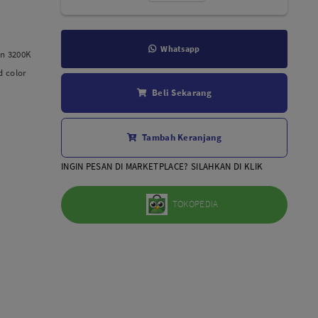
Aksesoris Lensa
Sony FE
7Artisans
Whatsapp
en 3200K
TTArtisans
d color
Canon EOS-R
Beli Sekarang
Canon EOS-M
Fujifilm
Panasonic
Tambah Keranjang
Tamron
INGIN PESAN DI MARKETPLACE? SILAHKAN DI KLIK
More..
TOKOPEDIA
an use AC
 or indoor.