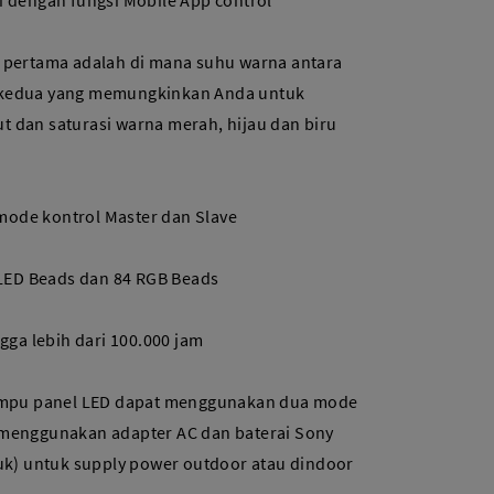
i dengan fungsi Mobile App control
 pertama adalah di mana suhu warna antara
 kedua yang memungkinkan Anda untuk
 dan saturasi warna merah, hijau dan biru
ode kontrol Master dan Slave
8 LED Beads dan 84 RGB Beads
ngga lebih dari 100.000 jam
Lampu panel LED dapat menggunakan dua mode
 menggunakan adapter AC dan baterai Sony
suk) untuk supply power outdoor atau dindoor