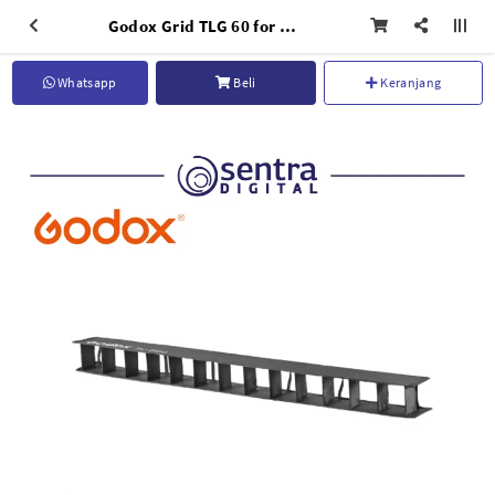
Godox Grid TLG 60 for TL60
Whatsapp
Beli
Keranjang