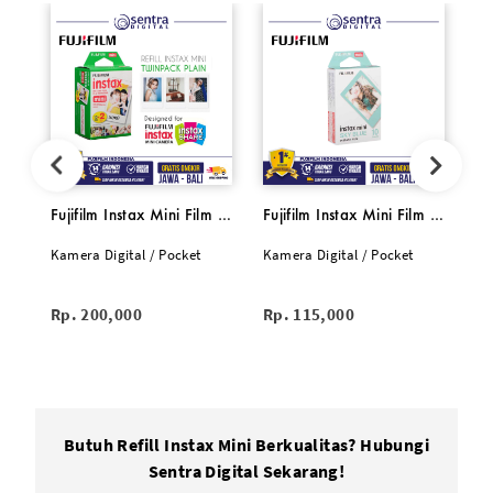
Fujifilm Instax Mini Film Refill 2x10 Sheets/Double Pack White
Fujifilm Instax Mini Film Refill Single Sky Blue Frame
Kamera Digital / Pocket
Kamera Digital / Pocket
Ka
Rp. 200,000
Rp. 115,000
Rp
Butuh Refill Instax Mini Berkualitas? Hubungi
Sentra Digital Sekarang!