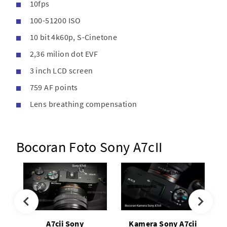
10fps
100-51200 ISO
10 bit 4k60p, S-Cinetone
2,36 milion dot EVF
3 inch LCD screen
759 AF points
Lens breathing compensation
Bocoran Foto Sony A7cII
A7cii Sony
Kamera Sony A7cii