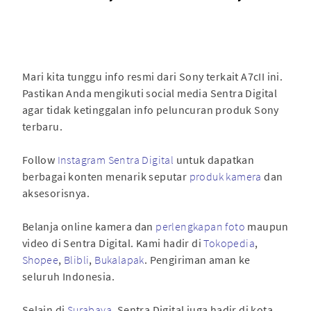
Mari kita tunggu info resmi dari Sony terkait A7cII ini.
Pastikan Anda mengikuti social media Sentra Digital
agar tidak ketinggalan info peluncuran produk Sony
terbaru.
Follow
Instagram Sentra Digital
untuk dapatkan
berbagai konten menarik seputar
produk kamera
dan
aksesorisnya.
Belanja online kamera dan
perlengkapan foto
maupun
video di Sentra Digital. Kami hadir di
Tokopedia
,
Shopee
,
Blibli
,
Bukalapak
. Pengiriman aman ke
seluruh Indonesia.
Selain di
Surabaya
, Sentra Digital juga hadir di kota