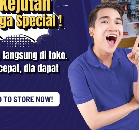
ioritas Pre-Order Produk Sony Seri Terbaru? Boo
 dan berbagai
perlengkapan fotografi
dan
videografi
lainnya. Jangan r
kami siap membantu Anda mendapatkan produk yang tepat sesuai ke
Kontak Kami