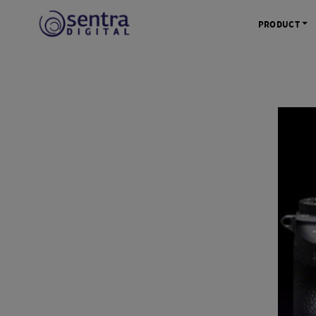
PRODUCT
KAMERA 
Kamera Mi
Kamera D
Kamera Vl
Kamera P
Kamera S
Action C
Tripod &
STUDIO 
Lampu St