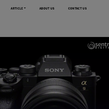
ARTICLE
ABOUT US
CONTACT US
DIGITAL
INFO SENTRA DIGITAL
VIDEO DAN AKSESORIS
KAMERA P
rrorless
FAQ
Profesional Camcorder
Refill Instax
SLR
Informasi Umum
Consumer Video Camcorder
Instax Mini
og
Tips & Trik
Aksesoris Video
Refill Polaro
ocket
Promo Terbaru
Gimbal Stabilizer
treaming
Wireless Microphone
am
Wireless Video
 Monopod Kamera
Tripod Video
TOOLS
SONY CINEMA LINE
MERK
udio
Sony