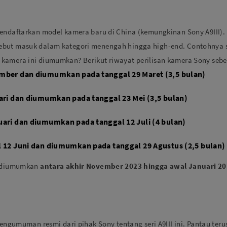
endaftarkan model kamera baru di China (kemungkinan Sony A9III). 
but masuk dalam kategori menengah hingga high-end. Contohnya sep
 kamera ini diumumkan? Berikut riwayat perilisan kamera Sony seb
ember dan diumumkan pada tanggal 29 Maret (3,5 bulan)
uari dan diumumkan pada tanggal 23 Mei (3,5 bulan)
uari dan diumumkan pada tanggal 12 Juli (4 bulan)
l 12 Juni dan diumumkan pada tanggal 29 Agustus (2,5 bulan)
an diumumkan
antara akhir November 2023 hingga awal Januari 20
pengumuman resmi dari pihak Sony tentang seri A9III ini. Pantau teru