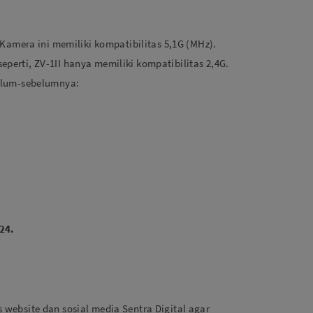
Kamera ini memiliki kompatibilitas 5,1G (MHz).
erti, ZV-1II hanya memiliki kompatibilitas 2,4G.
elum-sebelumnya:
24.
s website dan sosial media Sentra Digital agar