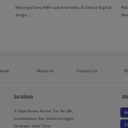
Menguntungkan
Se
Akhirnya Sony A9III sudah tersedia di Sentra Digital!
Pak
Janga...
Sen
Home
About Us
Contact Us
B
Surabaya
Mo
Jl. Raya Darmo Permai Tim. No.19B,
K
Sonokwijenan, Kec. Sukomanunggal,
L
Surabaya- Jawa Timur