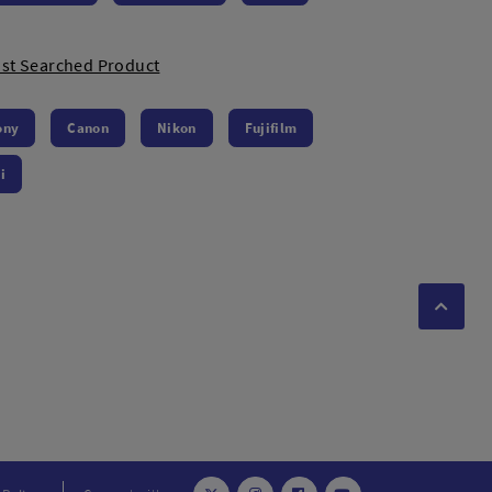
st Searched Product
ony
Canon
Nikon
Fujifilm
i