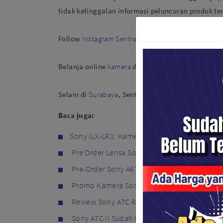
tidak ketinggalan informasi peluncuran produk te
Follow
Instagram Sentra Digita
l untuk dapatkan be
Belanja online
kamera
dan
perlengkapan foto
maupu
Selain di
Surabaya
, Sentra Digital juga hadir di k
Baca juga:
Sony ILX-LR1: Kamera Full-Frame Super Ring
Pre Order Lensa Sony FE 16-35mm F2.8 GM II 
Pre-Order Sony A6700 di Sentra Digital Sur
Promo Kamera Sony Surabaya September 2
Review Sony A7C R, Kamera Full-Frame 61 M
Sony A7C II Sudah Resmi Rilis, Ini Dia Spesifi