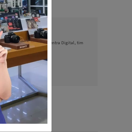
king sekarang!
agu untuk menghubungi Sentra Digital, tim
inginan Anda.