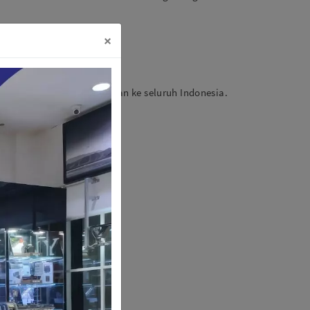
×
Bukalapak
. Pengiriman aman ke seluruh Indonesia.