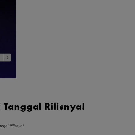
Aksesoris Lensa
Sony FE
7Artisans
TTArtisans
Canon EOS-R
Canon EOS-M
Fujifilm
Panasonic
Tamron
More..
 Tanggal Rilisnya!
ggal Rilisnya!