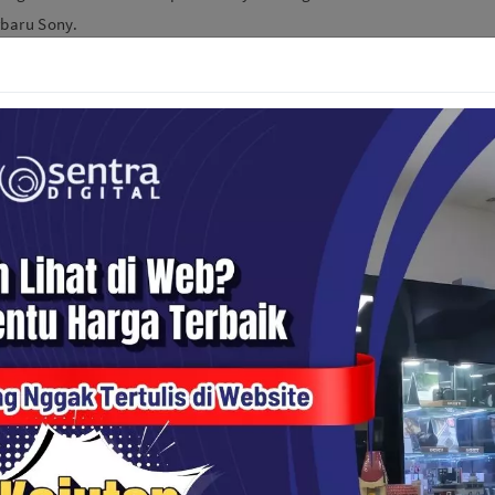
rbaru Sony.
rbagai konten menarik seputar produk kamera dan aksesorisnya.
n video di Sentra Digital. Kami hadir di
Tokopedia
,
Shopee
,
Blibli
,
ota Yogyakarta. Kunjungi juga offline store
Sentra Digital Yogyakarta.
an untuk Drone dan Industri Profesional
di Sentra Digital
abaya
023
P Terbaru
kasi dan Fitur-Fiturnya!