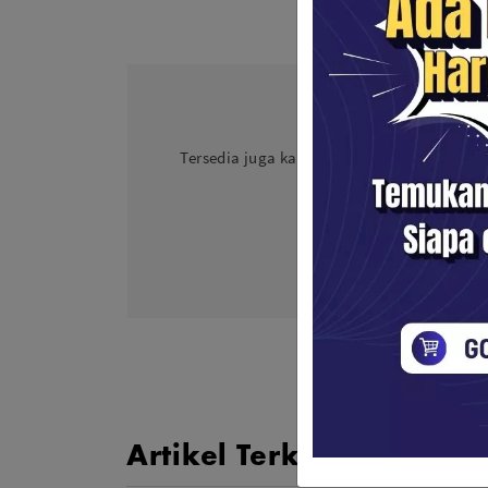
Ingin Jadi Pr
Tersedia juga kamera
Sony
,
Canon
,
Nikon
,
profesional 
Artikel Terkait