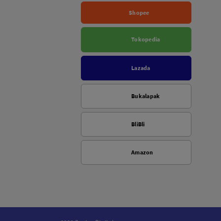
Shopee
Tokopedia
Lazada
Bukalapak
BliBli
Amazon