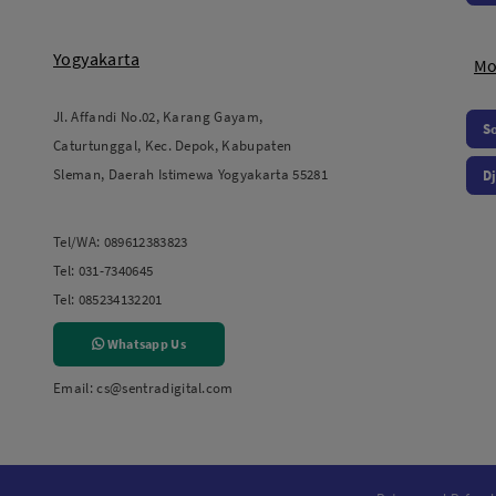
Yogyakarta
Mo
Jl. Affandi No.02, Karang Gayam,
S
Caturtunggal, Kec. Depok, Kabupaten
Sleman, Daerah Istimewa Yogyakarta 55281
Dj
Tel/WA:
089612383823
Tel:
031-7340645
Tel:
085234132201
Whatsapp Us
Email:
cs@sentradigital.com