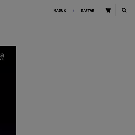
/
MASUK
DAFTAR
OLAROID
LIGHTING TOOLS
Ring Light
Lampu LED Godox
id
LENSA KAMERA
Lensa Mirrorless