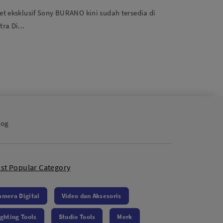
karang!
et eksklusif Sony BURANO kini sudah tersedia di
tra Di...
log
st Popular Category
amera Digital
Video dan Aksesoris
ighting Tools
Studio Tools
Merk