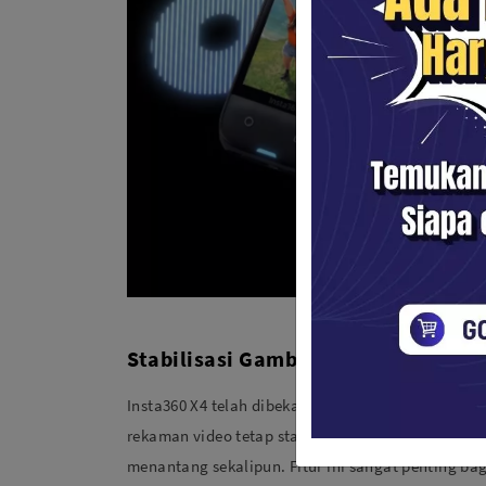
Stabilisasi Gambar yang Unggul
Insta360 X4 telah dibekali dengan teknologi FlowS
rekaman video tetap stabil dan mulus, bahkan da
menantang sekalipun. Fitur ini sangat penting bag