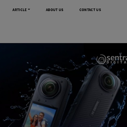
ARTICLE
ABOUT US
CONTACT US
DIGITAL
INFO SENTRA DIGITAL
VIDEO DAN AKSESORIS
KAMERA P
rrorless
FAQ
Profesional Camcorder
Refill Instax
SLR
Informasi Umum
Consumer Video Camcorder
Instax Mini
og
Tips & Trik
Aksesoris Video
Refill Polaro
ocket
Promo Terbaru
Gimbal Stabilizer
treaming
Wireless Microphone
am
Wireless Video
 Monopod Kamera
Tripod Video
TOOLS
SONY CINEMA LINE
MERK
udio
Sony