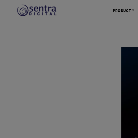
PRODUCT
KAMERA 
Kamera Mi
Kamera D
Kamera Vl
Kamera P
Kamera S
Action C
Tripod &
STUDIO 
Lampu St