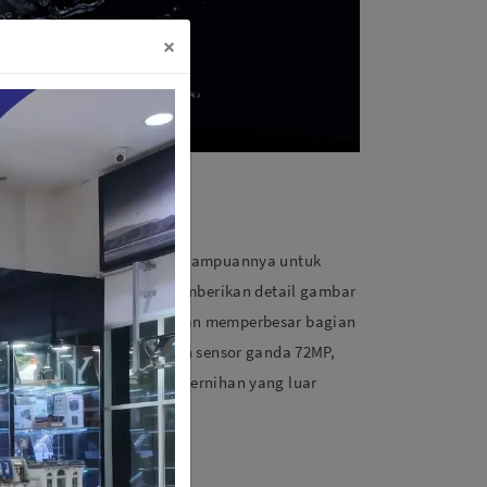
×
gesankan
ari Insta360 X4 adalah kemampuannya untuk
an resolusi 8K. Hal ini memberikan detail gambar
pengguna bisa memotong dan memperbesar bagian
urangi kualitasnya. Dengan sensor ganda 72MP,
 setiap detail dengan kejernihan yang luar
ang sangat memukau.