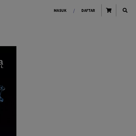
/
MASUK
DAFTAR
OLAROID
LIGHTING TOOLS
Ring Light
Lampu LED Godox
id
LENSA KAMERA
Lensa Mirrorless