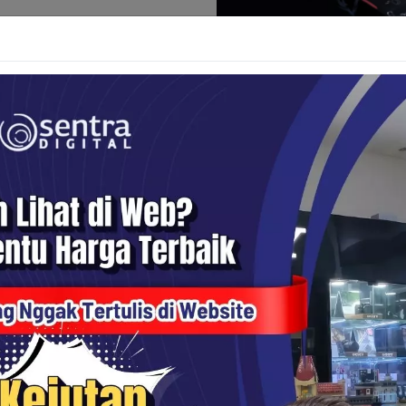
Resolusi 8K yang Men
Salah satu keunggulan utama d
merekam video 360 derajat deng
yang sangat tajam, sehingga 
tertentu dari video tanpa meng
kamera 8K ini mampu menangkap
biasa, menghasilkan gambar y