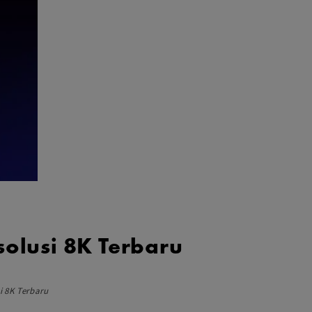
Aksesoris Lensa
Sony FE
7Artisans
TTArtisans
Canon EOS-R
Canon EOS-M
Fujifilm
Panasonic
Tamron
More..
olusi 8K Terbaru
i 8K Terbaru