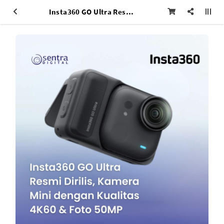
Insta360 GO Ultra Resmi Dirilis, Kamera Mini dengan Kualitas 4K60 & Foto 50MP