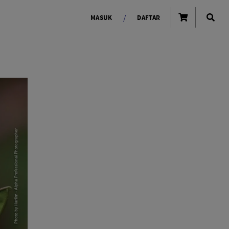
/
MASUK
DAFTAR
OLAROID
LIGHTING TOOLS
Ring Light
Lampu LED Godox
id
LENSA KAMERA
Lensa Mirrorless