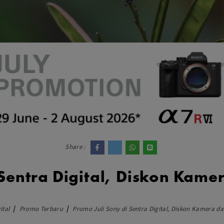
dio
Canon
tinues
Nikon
pu Streaming
Fujifilm
 TWS
Panasonic
 C
Godox
ls
Xiaomi
DJI
Kingma
Haida
More..
LAND
SEMUA PRODUK
Share :
an Xiaomi
Sentra Digital, Diskon Kame
iaomi
Camera
arger
ital
Promo Terbaru
Promo Juli Sony di Sentra Digital, Diskon Kamera da