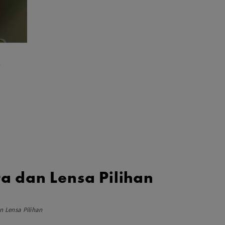
Aksesoris Lensa
Sony FE
7Artisans
TTArtisans
Canon EOS-R
Canon EOS-M
Fujifilm
Panasonic
Tamron
More..
ra dan Lensa Pilihan
n Lensa Pilihan