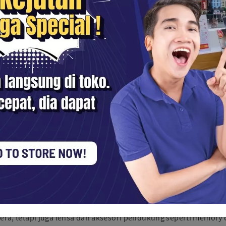
Sony Camera Lens
Lensa Sony
mo Juli
g dipilih tetap sesuai kebutuhan. Berikut beberapa hal yang perlu
tografi, video, vlogging, travelling, live streaming, atau peker
a, tetapi juga lensa dan aksesori pendukung seperti memory ca