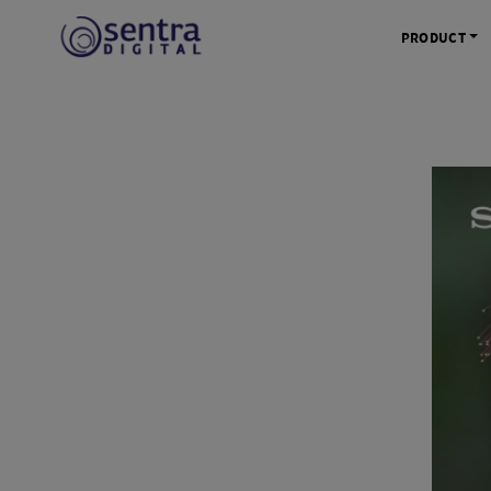
PRODUCT
KAMERA 
Kamera Mi
Kamera D
Kamera Vl
Kamera P
Kamera S
Action C
Tripod &
STUDIO 
Lampu St