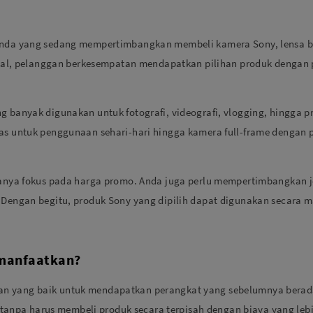
 Anda yang sedang mempertimbangkan membeli kamera Sony, lensa ba
igital, pelanggan berkesempatan mendapatkan pilihan produk dengan
 banyak digunakan untuk fotografi, videografi, vlogging, hingga pr
as untuk penggunaan sehari-hari hingga kamera full-frame dengan p
hanya fokus pada harga promo. Anda juga perlu mempertimbangkan je
. Dengan begitu, produk Sony yang dipilih dapat digunakan secara 
imanfaatkan?
n yang baik untuk mendapatkan perangkat yang sebelumnya berada
pa harus membeli produk secara terpisah dengan biaya yang lebih