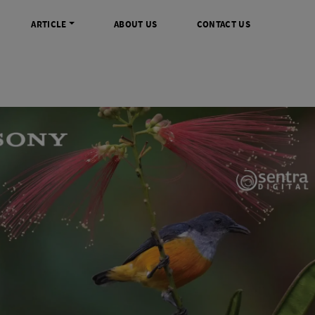
ARTICLE
ABOUT US
CONTACT US
DIGITAL
INFO SENTRA DIGITAL
VIDEO DAN AKSESORIS
KAMERA P
rrorless
FAQ
Profesional Camcorder
Refill Instax
SLR
Informasi Umum
Consumer Video Camcorder
Instax Mini
og
Tips & Trik
Aksesoris Video
Refill Polaro
ocket
Promo Terbaru
Gimbal Stabilizer
treaming
Wireless Microphone
am
Wireless Video
 Monopod Kamera
Tripod Video
TOOLS
SONY CINEMA LINE
MERK
udio
Sony