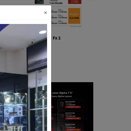
×
Fx 2