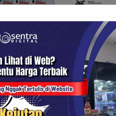
A 7C Ii
Fx 3
 Kebutuhan Pemotretan