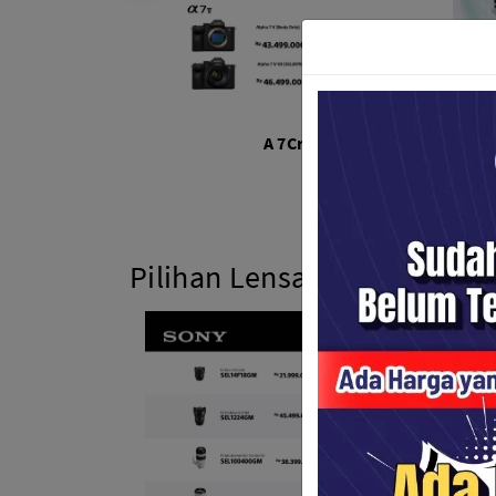
A 7Cr
Pilihan Lensa Sony Sesuai