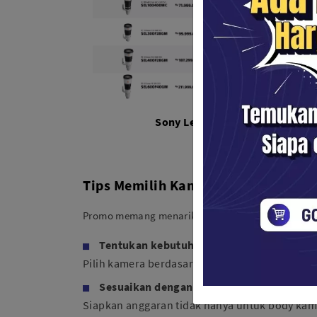
Sony Lens
Tips Memilih Kamera Sony Saat Pro
Promo memang menarik, tetapi pastikan kamera yan
Tentukan kebutuhan utama
Pilih kamera berdasarkan penggunaan, seperti fo
Sesuaikan dengan budget
Siapkan anggaran tidak hanya untuk body kamer