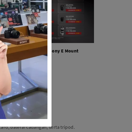
Lensa Sony E Mount
 diperhatikan:
jaan profesional.
rd, baterai cadangan, serta tripod.