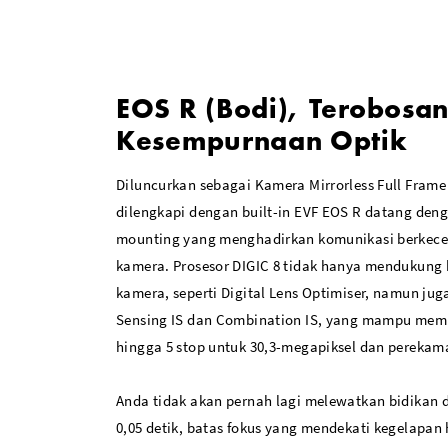
3.15"; 2.1m-Dot Swivel Touchscreen LCD
Expanded ISO 50-102400, 8 fps Shooting
EOS R (Bodi), Terobosa
Kesempurnaan Optik
Wi-Fi and Bluetooth, SD UHS-II Card Slot
Diluncurkan sebagai Kamera Mirrorless Full Fram
dilengkapi dengan built-in EVF EOS R datang den
mounting yang menghadirkan komunikasi berkecep
kamera. Prosesor DIGIC 8 tidak hanya mendukung b
kamera, seperti Digital Lens Optimiser, namun j
Sensing IS dan Combination IS, yang mampu memb
hingga 5 stop untuk 30,3-megapiksel dan perekam
Anda tidak akan pernah lagi melewatkan bidikan
0,05 detik, batas fokus yang mendekati kegelapan 