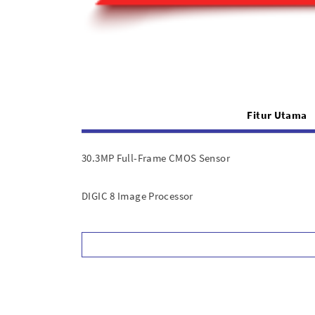
Fitur Utama
30.3MP Full-Frame CMOS Sensor
DIGIC 8 Image Processor
UHD 4K30 Video; C-Log &; 10-Bit HDMI Out
Dual Pixel CMOS AF, 5655 AF Points
3.69m-Dot OLED Electronic Viewfinder