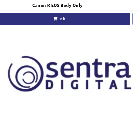
Canon R EOS Body Only
Beli