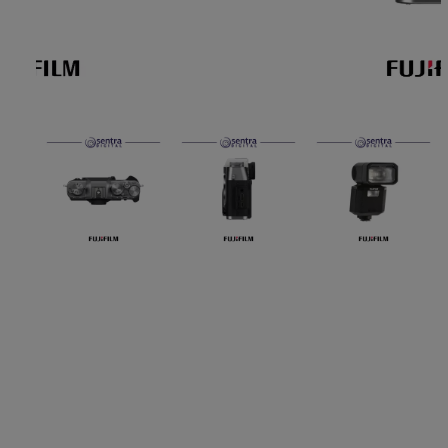
Paket Stu
Paket Con
Paket Lam
Earphone
Kabel USB
Other Too
XIAOMI 
Jam Tang
TV Stick X
Security 
Xiaomi Ch