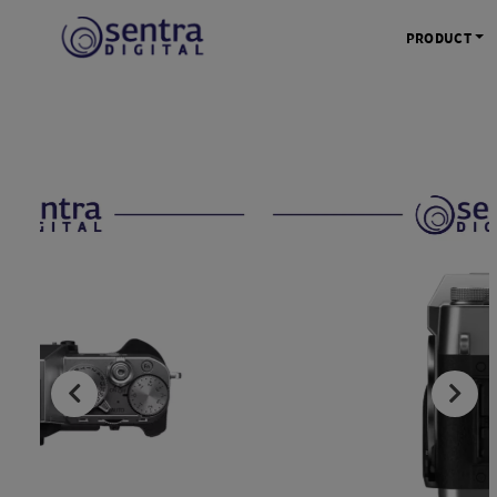
PRODUCT
KAMERA 
Kamera Mi
Kamera D
Kamera Vl
Kamera P
Kamera S
Action C
Tripod &
STUDIO 
Lampu St