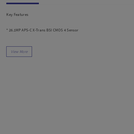
dio
Canon
tinues
Nikon
Key Features
pu Streaming
Fujifilm
 TWS
Panasonic
* 26.1MP APS-C X-Trans BSI CMOS 4 Sensor
 C
Godox
ls
Xiaomi
* X-Processor 4 with Quad CPU
DJI
Kingma
* DCI and UHD 4K30 Video; F-Log Gamma
Haida
More..
* 2.36m-Dot OLED Electronic Viewfinder
LAND
SEMUA PRODUK
* 3.0" 1.04m-Dot Tilting LCD Touchscreen
an Xiaomi
iaomi
* 425-Point Phase-Detection Autofocus
Camera
arger
* Extended ISO 80-51200, 30 fps Shooting