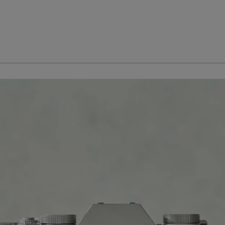
* Bluetooth and Wi-Fi; Sports Finder Mode
* XC 15-45mm Lens f/3.5-5.6 OIS PZ Lens
In the Box Camera
1x Fujifilm X-T30 II Mirrorless Digital Camera
1x XC 15-45mm f/3.5-5.6 Lens
1x NP-W126S Battery Pack
1x Body Cap
1x USB Cable
1x Shoulder Strap