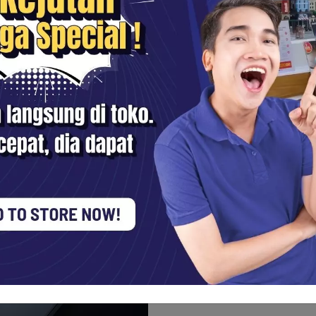
Fokus Otomat
Autofokus canggih X-T30
tersusun rapat dan algo
terbaik di kelasnya. Men
seluruh frame, X-T30 II
untuk membingkai setia