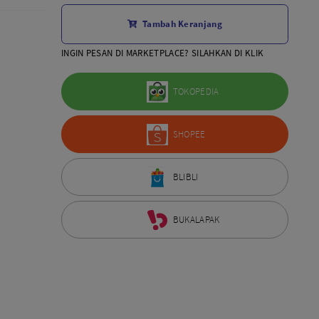
Aksesoris Lensa
Tambah Keranjang
Sony FE
7Artisans
INGIN PESAN DI MARKETPLACE? SILAHKAN DI KLIK
TTArtisans
Canon EOS-R
TOKOPEDIA
Canon EOS-M
Fujifilm
SHOPEE
Panasonic
Tamron
More..
BLIBLI
BUKALAPAK