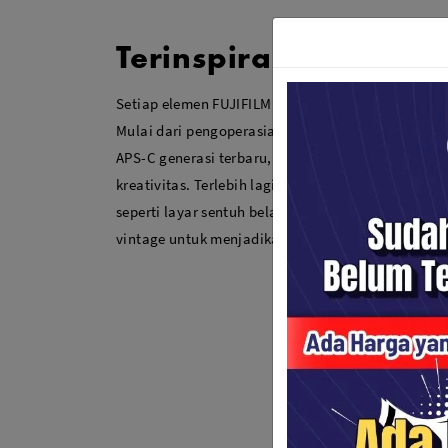
Terinspirasi Dari Fot
Setiap elemen FUJIFILM X-T30 II dirancang denga
Mulai dari pengoperasian berbasis dial, bodi ring
APS-C generasi terbaru, semuanya menerangi imaj
kreativitas. Terlebih lagi, X-T30 II memadukan fit
seperti layar sentuh belakang dan lampu kilat int
vintage untuk menjadikan fotografi pengalaman 