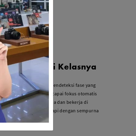
is Terbaik Di Kelasnya
 II menggunakan piksel pendeteksi fase yang
ritme canggih untuk mencapai fokus otomatis
capai kecepatan luar biasa dan bekerja di
 memastikan Anda dilengkapi dengan sempurna
p peluang.