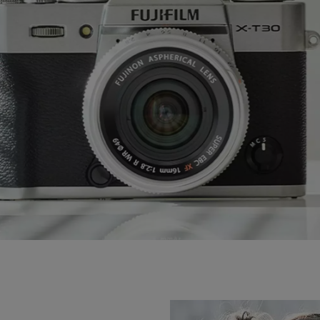
1x Manual Book
1x Kartu Garansi Resmi Fujifilm Indonesia
Fujifilm Shoe Mount Flash
1x EF-X500 Flash
1x Diffuser
1x Mini Stand
1x Soft Case