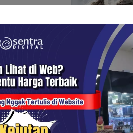
ografer
n mempertimbangkan fotografer.
kas dan ringan, hingga sensor
inasi dan menginspirasi
ur-fitur canggih dan nyaman –
ernal – dengan pesona estetika
yang benar-benar mendalam.