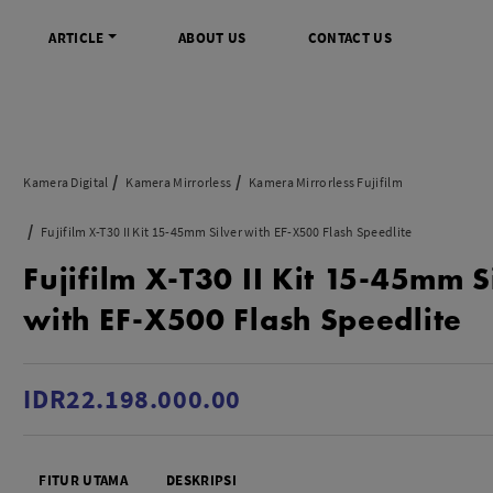
ARTICLE
ABOUT US
CONTACT US
DIGITAL
INFO SENTRA DIGITAL
VIDEO DAN AKSESORIS
KAMERA P
Kamera Digital
Kamera Mirrorless
Kamera Mirrorless Fujifilm
rrorless
FAQ
Profesional Camcorder
Refill Instax
Fujifilm X-T30 II Kit 15-45mm Silver with EF-X500 Flash Speedlite
SLR
Informasi Umum
Consumer Video Camcorder
Instax Mini
Fujifilm X-T30 II Kit 15-45mm S
og
Tips & Trik
Aksesoris Video
Refill Polaro
ocket
Promo Terbaru
Gimbal Stabilizer
with EF-X500 Flash Speedlite
treaming
Wireless Microphone
am
Wireless Video
 Monopod Kamera
Tripod Video
IDR22.198.000.00
TOOLS
SONY CINEMA LINE
MERK
udio
Sony
FITUR UTAMA
DESKRIPSI