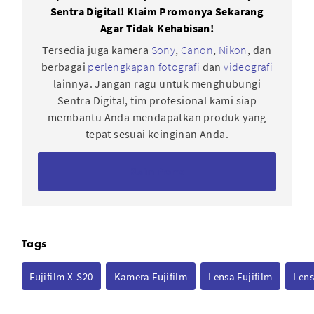
Sentra Digital! Klaim Promonya Sekarang
Agar Tidak Kehabisan!
Tersedia juga kamera
Sony
,
Canon
,
Nikon
, dan
berbagai
perlengkapan fotografi
dan
videografi
lainnya. Jangan ragu untuk menghubungi
Sentra Digital, tim profesional kami siap
membantu Anda mendapatkan produk yang
tepat sesuai keinginan Anda.
Klaim Promo
Tags
Fujifilm X-S20
Kamera Fujifilm
Lensa Fujifilm
Lens