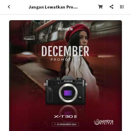
Jangan Lewatkan Promo Akhir Tahun Fujifilm di Sentra Digital Surabaya!